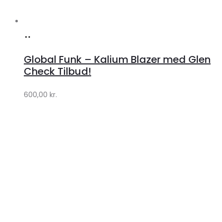
Køb
hos
Global Funk – Kalium Blazer med Glen
Lykke
Check Tilbud!
by
600,00
kr.
Lykke