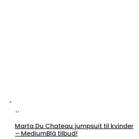
Køb
hos
Marta Du Chateau jumpsuit til kvinder
Klædeskabet.dk
– MediumBlå tilbud!