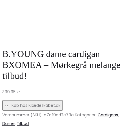
B.YOUNG dame cardigan
BXOMEA – Mørkegrå melange
tilbud!
399,95
kr.
Køb hos Klædeskabet.dk
Varenummer (SKU):
c7df9ed2e79a
Kategorier:
Cardigans
,
Dame
,
Tilbud