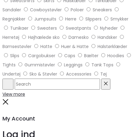
Sweatshirts
Skirts
Halskæder
Tørklæder
Sandaler
Cowboystøvler
Poloer
Sneakers
Regnjakker
Jumpsuits
Herre
Slippers
Smykker
Tunikaer
Sweaters
Sweatpants
Nyheder
Herretøj
Højhælede sko
Damesko
Handsker
Bamsestøvler
Hatte
Huer & Hatte
Halstørklæder
Slips
Cargobukser
Caps
Bælter
Hoodies
Tights
Gummistøvler
Leggings
Tank Tops
Undertøj
Sko & Støvler
Accessories
Tøj
Search
Reset
View more
Close
My Account
Log ind