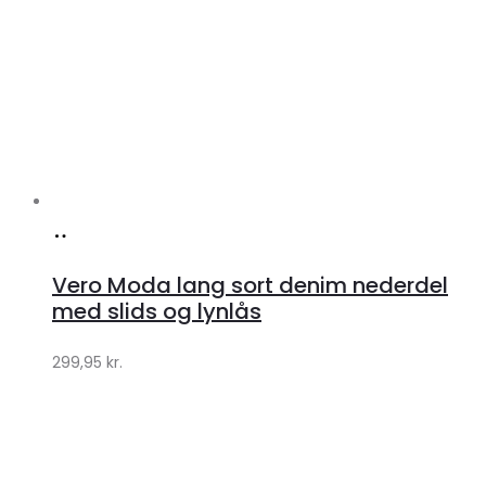
Køb
hos
Vero Moda lang sort denim nederdel
Klædeskabet.dk
med slids og lynlås
299,95
kr.