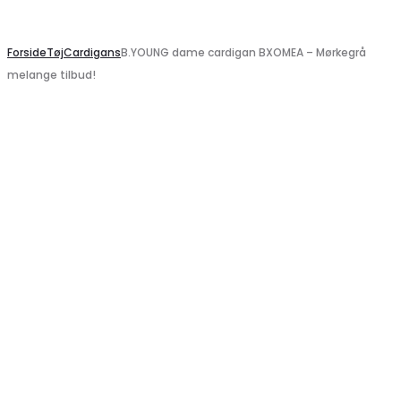
Search
Forside
Tøj
Cardigans
B.YOUNG dame cardigan BXOMEA – Mørkegrå
melange tilbud!