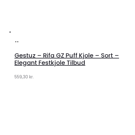
Køb
hos
Gestuz – Rifa GZ Puff Kjole – Sort –
Lykke
Elegant Festkjole Tilbud
by
559,30
kr.
Lykke