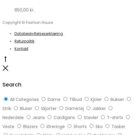
by
850,00
kr.
Lykke
Copyright © Fashion House
Databeskyttelseserklæring
Returpolitik
Kontakt
Go
to
Close
top
Search
All Categories
Dame
Tilbud
Kjoler
Bukser
Strik
Bluser
Skjorter
Dametøj
Jakker
Nederdele
Jeans
Cardigans
Støvler
T-shirts
Veste
Blazers
Øreringe
Shorts
Sko
Tasker