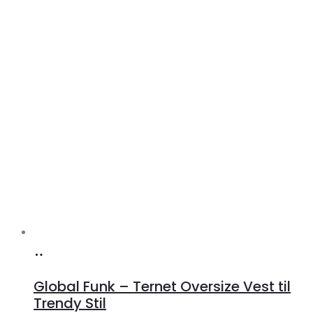
Køb
hos
Global Funk – Ternet Oversize Vest til
Lykke
Trendy Stil