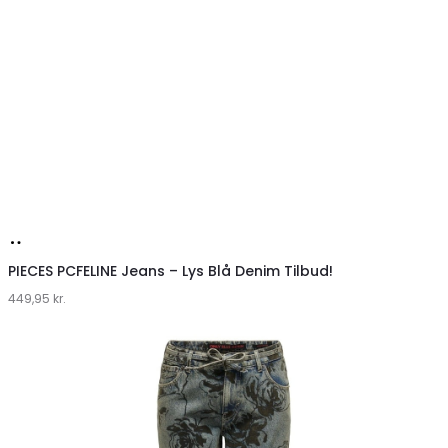
Køb
hos
PIECES PCFELINE Jeans – Lys Blå Denim Tilbud!
449,95
Klædeskabet.dk
kr.