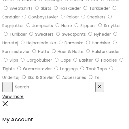
Sweatshirts
Skirts
Halskæder
Tørklæder
Sandaler
Cowboystøvler
Poloer
Sneakers
Regnjakker
Jumpsuits
Herre
Slippers
Smykker
Tunikaer
Sweaters
Sweatpants
Nyheder
Herretøj
Højhælede sko
Damesko
Handsker
Bamsestøvler
Hatte
Huer & Hatte
Halstørklæder
Slips
Cargobukser
Caps
Bælter
Hoodies
Tights
Gummistøvler
Leggings
Tank Tops
Undertøj
Sko & Støvler
Accessories
Tøj
Search
Reset
View more
Close
My Account