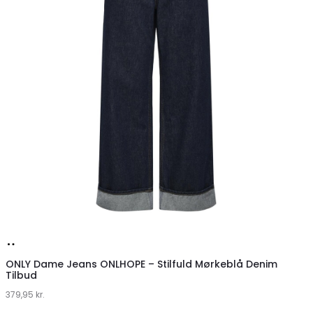
Køb
hos
ONLY Dame Jeans ONLHOPE – Stilfuld Mørkeblå Denim
Tilbud
Klædeskabet.dk
379,95
kr.