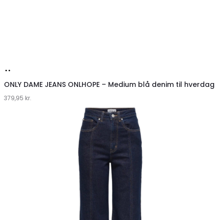
Køb
hos
ONLY DAME JEANS ONLHOPE – Medium blå denim til hverdag
379,95
Klædeskabet.dk
kr.