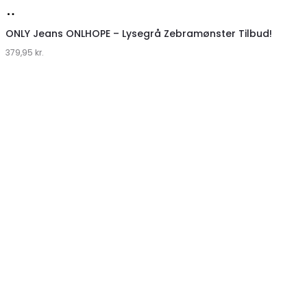
Køb
hos
ONLY Jeans ONLHOPE – Lysegrå Zebramønster Tilbud!
379,95
Klædeskabet.dk
kr.