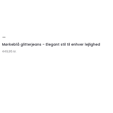
Køb
hos
Mørkeblå glitterjeans – Elegant stil til enhver lejlighed
449,95
Klædeskabet.dk
kr.