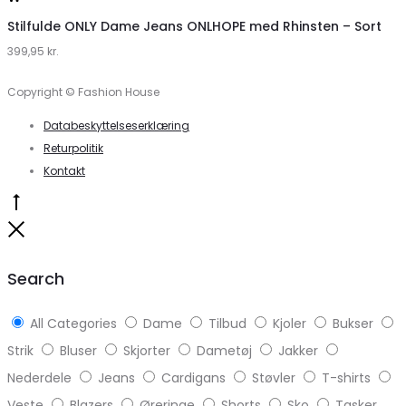
hos
Stilfulde ONLY Dame Jeans ONLHOPE med Rhinsten – Sort
399,95
Klædeskabet.dk
kr.
Copyright © Fashion House
Databeskyttelseserklæring
Returpolitik
Kontakt
Go
to
Close
top
Search
All Categories
Dame
Tilbud
Kjoler
Bukser
Strik
Bluser
Skjorter
Dametøj
Jakker
Nederdele
Jeans
Cardigans
Støvler
T-shirts
Veste
Blazers
Øreringe
Shorts
Sko
Tasker