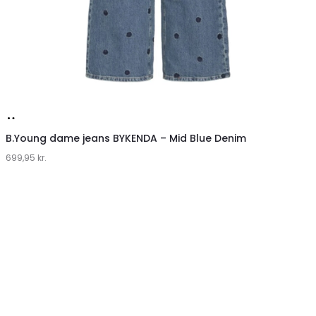
Køb
hos
B.Young dame jeans BYKENDA – Mid Blue Denim
699,95
Klædeskabet.dk
kr.