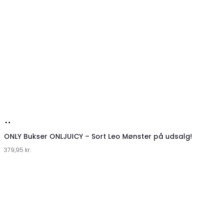
Køb
hos
ONLY Bukser ONLJUICY – Sort Leo Mønster på udsalg!
379,95
Klædeskabet.dk
kr.