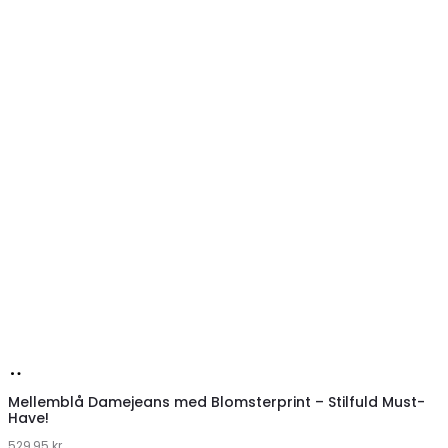
Køb
hos
Mellemblå Damejeans med Blomsterprint – Stilfuld Must-
Have!
Klædeskabet.dk
529,95
kr.