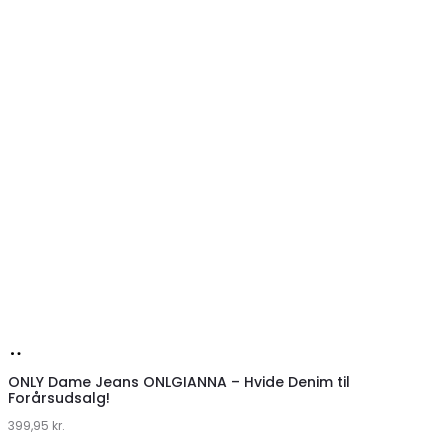
Køb
hos
ONLY Dame Jeans ONLGIANNA – Hvide Denim til
Forårsudsalg!
Klædeskabet.dk
399,95
kr.