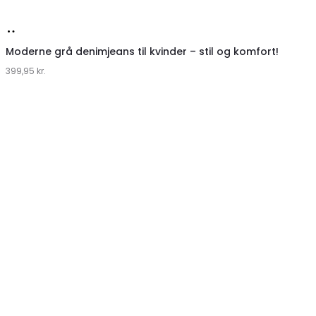
Køb
hos
Moderne grå denimjeans til kvinder – stil og komfort!
399,95
Klædeskabet.dk
kr.