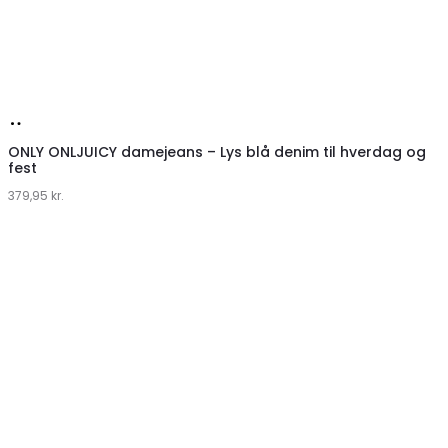
Køb
hos
ONLY ONLJUICY damejeans – Lys blå denim til hverdag og
fest
Klædeskabet.dk
379,95
kr.