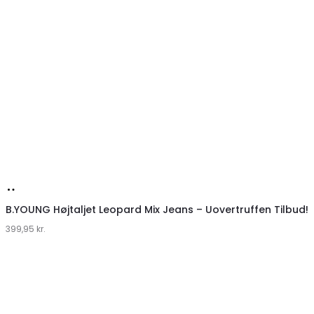
Køb
hos
B.YOUNG Højtaljet Leopard Mix Jeans – Uovertruffen Tilbud!
399,95
Klædeskabet.dk
kr.