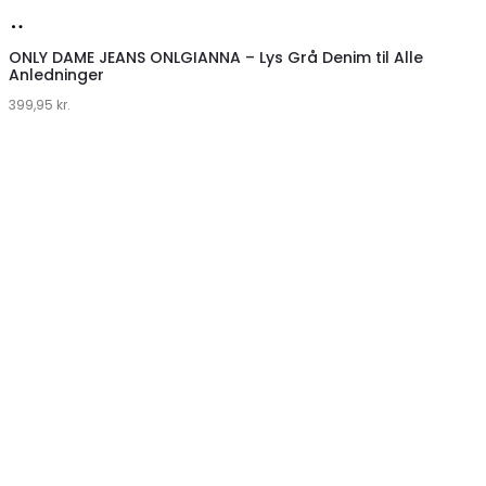
Køb
hos
ONLY DAME JEANS ONLGIANNA – Lys Grå Denim til Alle
Anledninger
Klædeskabet.dk
399,95
kr.