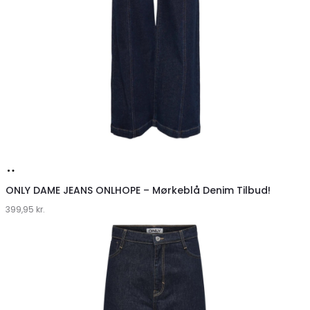
Køb
hos
ONLY DAME JEANS ONLHOPE – Mørkeblå Denim Tilbud!
399,95
Klædeskabet.dk
kr.