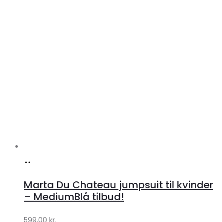
Køb
hos
Marta Du Chateau jumpsuit til kvinder
Klædeskabet.dk
– MediumBlå tilbud!
599,00
kr.