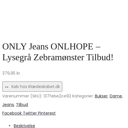
ONLY Jeans ONLHOPE –
Lysegrå Zebramønster Tilbud!
379,95
kr.
Køb hos Klædeskabet.dk
Varenummer (SKU):
137febe2ce92
Kategorier:
Bukser
,
Dame
,
Jeans
,
Tilbud
Share
Facebook
Twitter
Pinterest
Beskrivelse