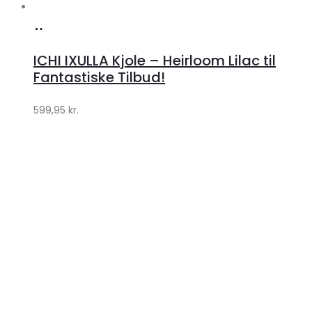
Køb
hos
ICHI IXULLA Kjole – Heirloom Lilac til
Klædeskabet.dk
Fantastiske Tilbud!
599,95
kr.