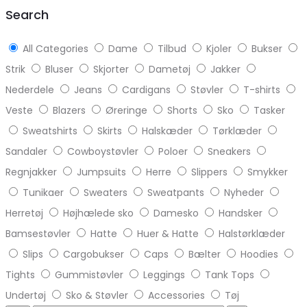
top
Search
All Categories
Dame
Tilbud
Kjoler
Bukser
Strik
Bluser
Skjorter
Dametøj
Jakker
Nederdele
Jeans
Cardigans
Støvler
T-shirts
Veste
Blazers
Øreringe
Shorts
Sko
Tasker
Sweatshirts
Skirts
Halskæder
Tørklæder
Sandaler
Cowboystøvler
Poloer
Sneakers
Regnjakker
Jumpsuits
Herre
Slippers
Smykker
Tunikaer
Sweaters
Sweatpants
Nyheder
Herretøj
Højhælede sko
Damesko
Handsker
Bamsestøvler
Hatte
Huer & Hatte
Halstørklæder
Slips
Cargobukser
Caps
Bælter
Hoodies
Tights
Gummistøvler
Leggings
Tank Tops
Undertøj
Sko & Støvler
Accessories
Tøj