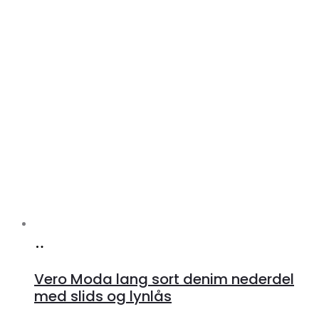
Køb
hos
Vero Moda lang sort denim nederdel
Klædeskabet.dk
med slids og lynlås