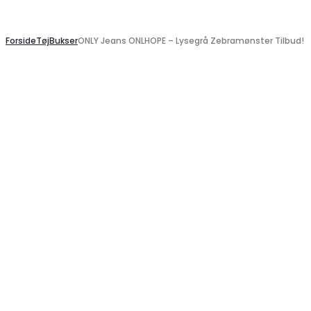
Search
Forside
Tøj
Bukser
ONLY Jeans ONLHOPE – Lysegrå Zebramønster Tilbud!