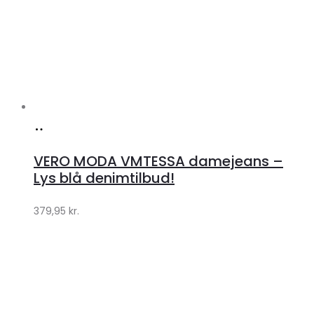
Køb
hos
VERO MODA VMTESSA damejeans –
Klædeskabet.dk
Lys blå denimtilbud!
379,95
kr.