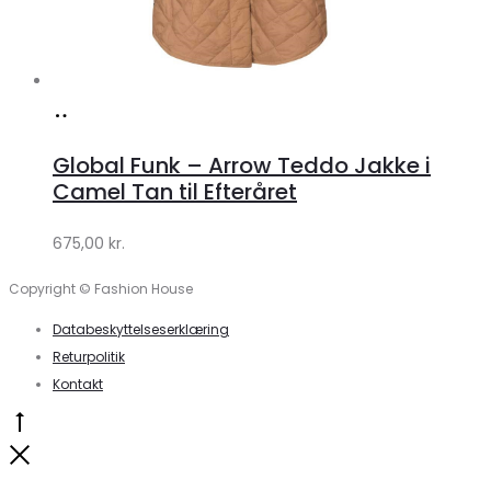
Køb
hos
Global Funk – Arrow Teddo Jakke i
Lykke
Camel Tan til Efteråret
by
675,00
kr.
Lykke
Copyright © Fashion House
Databeskyttelseserklæring
Returpolitik
Kontakt
Go
to
Close