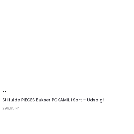
Køb
hos
Stilfulde PIECES Bukser PCKAMIL i Sort – Udsalg!
299,95
Klædeskabet.dk
kr.