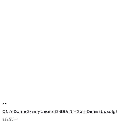
Køb
hos
ONLY Dame Skinny Jeans ONLRAIN – Sort Denim Udsalg!
229,95
Klædeskabet.dk
kr.