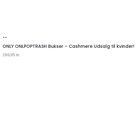
Køb
hos
ONLY ONLPOPTRASH Bukser – Cashmere Udsalg til kvinder!
299,95
Klædeskabet.dk
kr.