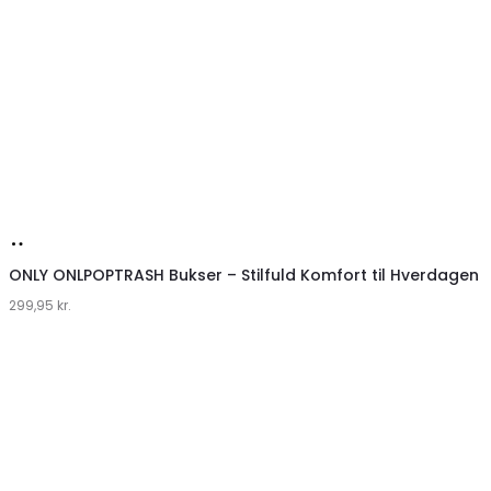
Køb
hos
ONLY ONLPOPTRASH Bukser – Stilfuld Komfort til Hverdagen
299,95
Klædeskabet.dk
kr.