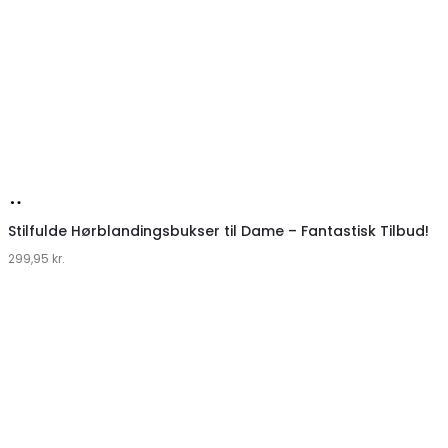
Køb
hos
Stilfulde Hørblandingsbukser til Dame – Fantastisk Tilbud!
299,95
Klædeskabet.dk
kr.