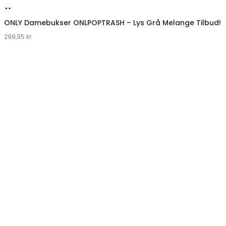
Køb
hos
ONLY Damebukser ONLPOPTRASH – Lys Grå Melange Tilbud!
299,95
Klædeskabet.dk
kr.