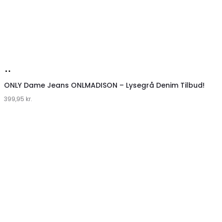
Køb
hos
ONLY Dame Jeans ONLMADISON – Lysegrå Denim Tilbud!
399,95
Klædeskabet.dk
kr.