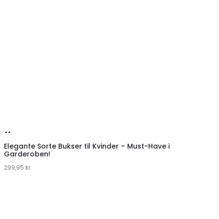
Køb
hos
Elegante Sorte Bukser til Kvinder – Must-Have i
Garderoben!
Klædeskabet.dk
299,95
kr.