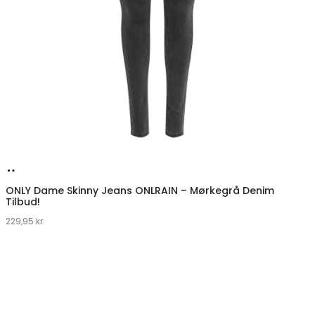
Køb
hos
ONLY Dame Skinny Jeans ONLRAIN – Mørkegrå Denim
Tilbud!
Klædeskabet.dk
229,95
kr.