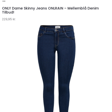
Køb
hos
ONLY Dame Skinny Jeans ONLRAIN – Mellemblå Denim
Tilbud!
Klædeskabet.dk
229,95
kr.