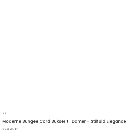
Køb
hos
Moderne Bungee Cord Bukser til Damer – Stilfuld Elegance
299,95
Klædeskabet.dk
kr.