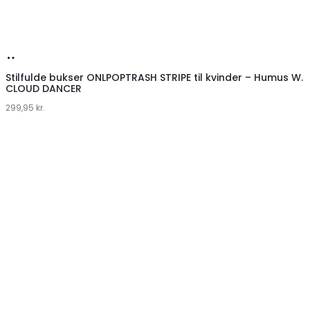
Køb
hos
Stilfulde bukser ONLPOPTRASH STRIPE til kvinder – Humus W.
CLOUD DANCER
Klædeskabet.dk
299,95
kr.