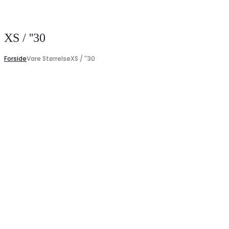
Search
XS / ''30
Forside
Vare Størrelse
XS / ''30