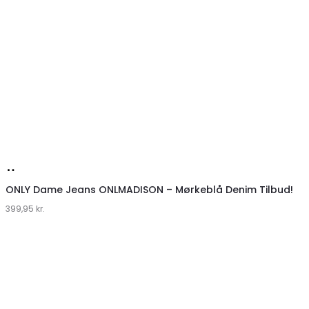
Køb
hos
ONLY Dame Jeans ONLMADISON – Mørkeblå Denim Tilbud!
399,95
Klædeskabet.dk
kr.