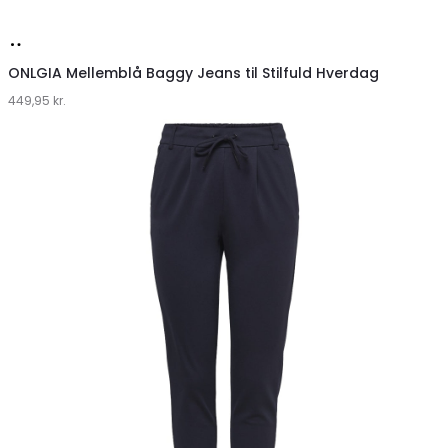
Køb
hos
ONLGIA Mellemblå Baggy Jeans til Stilfuld Hverdag
449,95
Klædeskabet.dk
kr.