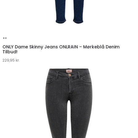
Køb
hos
ONLY Dame Skinny Jeans ONLRAIN – Mørkeblå Denim
Tilbud!
Klædeskabet.dk
229,95
kr.