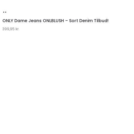
Køb
hos
ONLY Dame Jeans ONLBLUSH – Sort Denim Tilbud!
399,95
Klædeskabet.dk
kr.