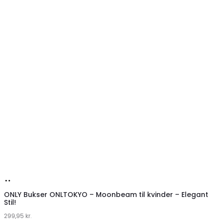
Køb
hos
ONLY Bukser ONLTOKYO – Moonbeam til kvinder – Elegant
Stil!
Klædeskabet.dk
299,95
kr.