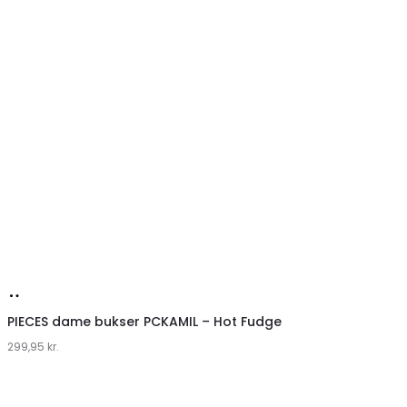
Tilføj
til
PIECES dame bukser PCKAMIL – Hot Fudge
299,95
kurv
kr.