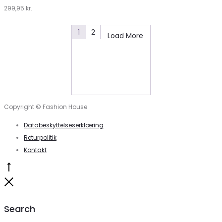
299,95
Klædeskabet.dk
kr.
1
2
Load More
Copyright © Fashion House
Databeskyttelseserklæring
Returpolitik
Kontakt
Go
to
Close
top
Search