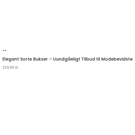
Køb
hos
Elegant Sorte Bukser – Uundgåeligt Tilbud til Modebevidste
329,95
Klædeskabet.dk
kr.