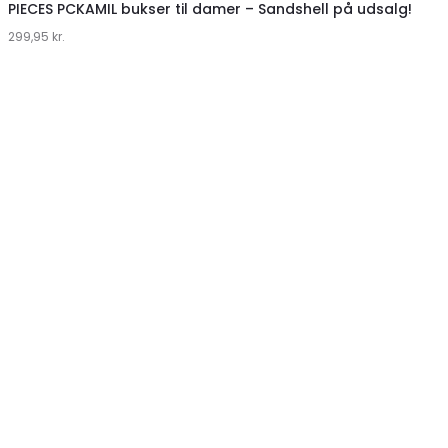
hos
PIECES PCKAMIL bukser til damer – Sandshell på udsalg!
299,95
Klædeskabet.dk
kr.