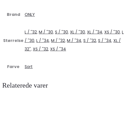
Brand
ONLY
L / ''32
,
M / ''30
,
S / ''30
,
XL / ''30
,
XL / ''34
,
XS / ''30
,
L
Størrelse
/ ''30
,
L / ''34
,
M / ''32
,
M / ''34
,
S / ''32
,
S / ''34
,
XL /
32''
,
XS / ''32
,
XS / ''34
Farve
Sort
Relaterede varer