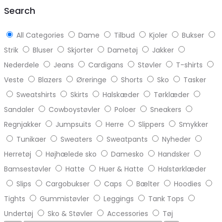
top
Search
All Categories
Dame
Tilbud
Kjoler
Bukser
Strik
Bluser
Skjorter
Dametøj
Jakker
Nederdele
Jeans
Cardigans
Støvler
T-shirts
Veste
Blazers
Øreringe
Shorts
Sko
Tasker
Sweatshirts
Skirts
Halskæder
Tørklæder
Sandaler
Cowboystøvler
Poloer
Sneakers
Regnjakker
Jumpsuits
Herre
Slippers
Smykker
Tunikaer
Sweaters
Sweatpants
Nyheder
Herretøj
Højhælede sko
Damesko
Handsker
Bamsestøvler
Hatte
Huer & Hatte
Halstørklæder
Slips
Cargobukser
Caps
Bælter
Hoodies
Tights
Gummistøvler
Leggings
Tank Tops
Undertøj
Sko & Støvler
Accessories
Tøj