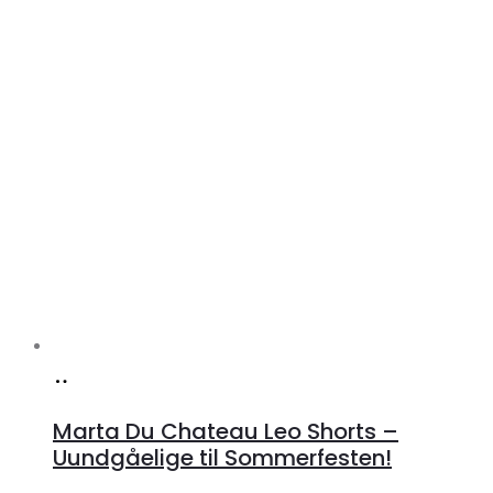
Køb
hos
Marta Du Chateau Leo Shorts –
Klædeskabet.dk
Uundgåelige til Sommerfesten!