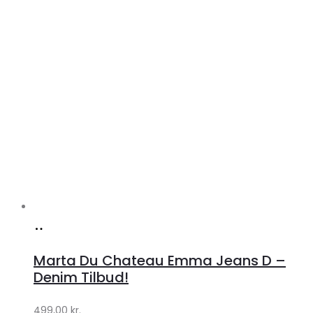
Køb
hos
Marta Du Chateau Emma Jeans D –
Klædeskabet.dk
Denim Tilbud!
499,00
kr.