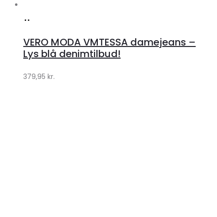
Køb
hos
VERO MODA VMTESSA damejeans –
Klædeskabet.dk
Lys blå denimtilbud!
379,95
kr.