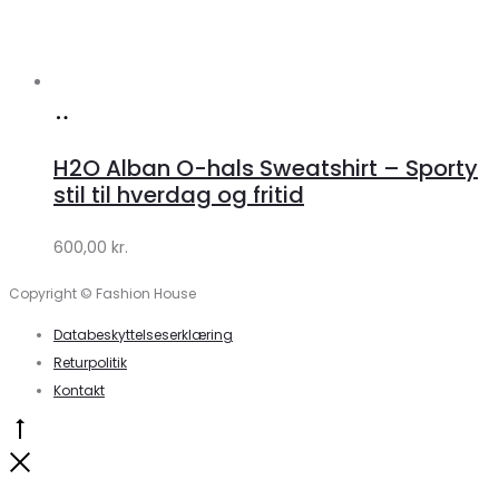
Køb
hos
H2O Alban O-hals Sweatshirt – Sporty
Lykke
stil til hverdag og fritid
by
600,00
kr.
Lykke
Copyright © Fashion House
Databeskyttelseserklæring
Returpolitik
Kontakt
Go
to
Close