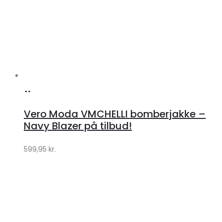
Køb
hos
Vero Moda VMCHELLI bomberjakke –
Klædeskabet.dk
Navy Blazer på tilbud!
599,95
kr.