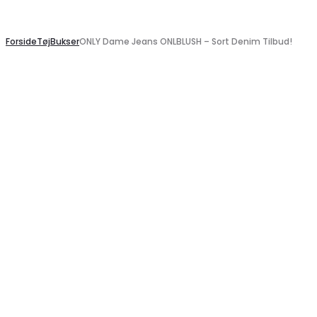
Search
Forside
Tøj
Bukser
ONLY Dame Jeans ONLBLUSH – Sort Denim Tilbud!