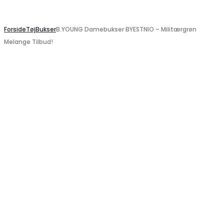
Search
Forside
Tøj
Bukser
B.YOUNG Damebukser BYESTNIO – Militærgrøn
Melange Tilbud!