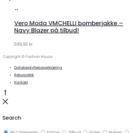
Køb
hos
Vero Moda VMCHELLI bomberjakke –
Klædeskabet.dk
Navy Blazer på tilbud!
599,95
kr.
Copyright © Fashion House
Databeskyttelseserklæring
Returpolitik
Kontakt
Go
to
Close
top
Search
All Categories
Dame
Tilbud
Kjoler
Bukser