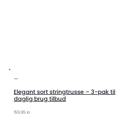
Køb
hos
Elegant sort stringtrusse – 3-pak til
Klædeskabet.dk
daglig brug tilbud
159,95
kr.