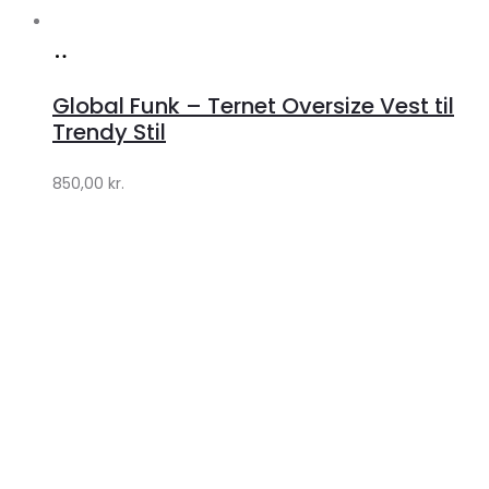
Køb
hos
Global Funk – Ternet Oversize Vest til
Lykke
Trendy Stil
by
850,00
kr.
Lykke