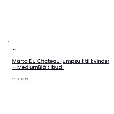
Køb
hos
Marta Du Chateau jumpsuit til kvinder
Klædeskabet.dk
– MediumBlå tilbud!
599,00
kr.