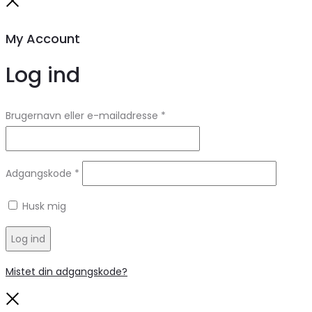
Close
My Account
Log ind
Brugernavn eller e-mailadresse
*
Adgangskode
*
Husk mig
Log ind
Mistet din adgangskode?
Close