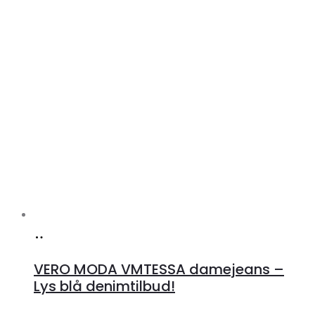
Køb
hos
VERO MODA VMTESSA damejeans –
Klædeskabet.dk
Lys blå denimtilbud!