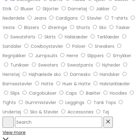
Strik
Bluser
Skjorter
Dametøj
Jakker
Nederdele
Jeans
Cardigans
Støvler
T-shirts
Veste
Blazers
Øreringe
Shorts
Sko
Tasker
Sweatshirts
Skirts
Halskæder
Tørklæder
Sandaler
Cowboystøvler
Poloer
Sneakers
Regnjakker
Jumpsuits
Herre
Slippers
Smykker
Tunikaer
Sweaters
Sweatpants
Nyheder
Herretøj
Højhælede sko
Damesko
Handsker
Bamsestøvler
Hatte
Huer & Hatte
Halstørklæder
Slips
Cargobukser
Caps
Bælter
Hoodies
Tights
Gummistøvler
Leggings
Tank Tops
Undertøj
Sko & Støvler
Accessories
Tøj
Search
Reset
View more