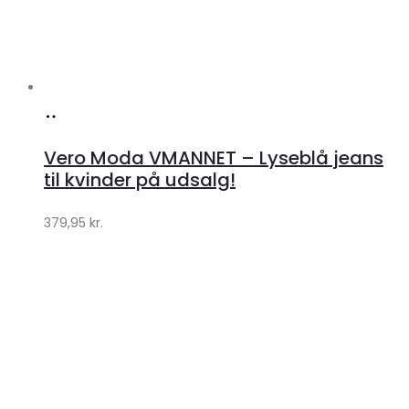
Køb
hos
Vero Moda VMANNET – Lyseblå jeans
Klædeskabet.dk
til kvinder på udsalg!
379,95
kr.