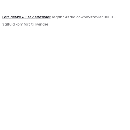
Search
Forside
Sko & Støvler
Støvler
Elegant Astrid cowboystøvler 9600 –
Stilfuld komfort til kvinder