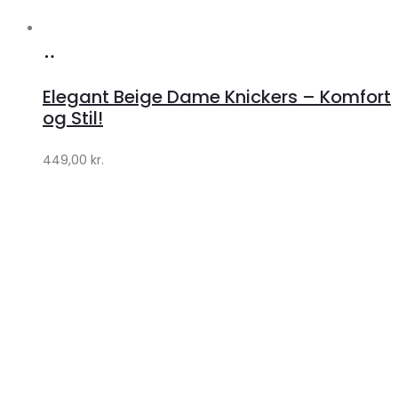
Køb
hos
Elegant Beige Dame Knickers – Komfort
Klædeskabet.dk
og Stil!
449,00
kr.