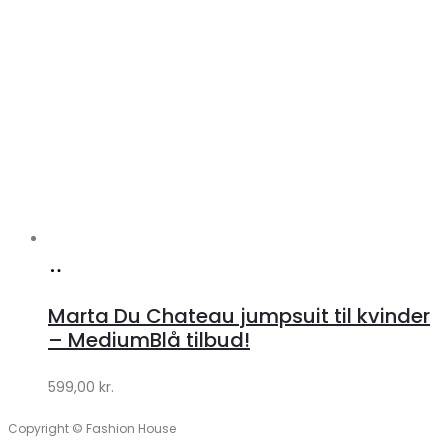
Køb
hos
Marta Du Chateau jumpsuit til kvinder
Klædeskabet.dk
– MediumBlå tilbud!
599,00
kr.
Copyright © Fashion House