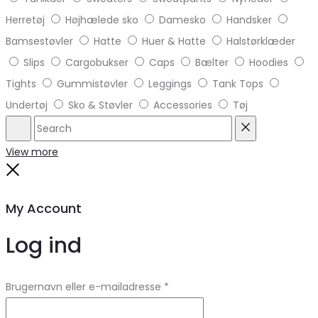
Herretøj
Højhælede sko
Damesko
Handsker
Bamsestøvler
Hatte
Huer & Hatte
Halstørklæder
Slips
Cargobukser
Caps
Bælter
Hoodies
Tights
Gummistøvler
Leggings
Tank Tops
Undertøj
Sko & Støvler
Accessories
Tøj
Search
Reset
View more
Close
My Account
Log ind
Brugernavn eller e-mailadresse
*