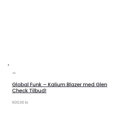
Køb
hos
Global Funk – Kalium Blazer med Glen
Lykke
Check Tilbud!
by
600,00
kr.
Lykke