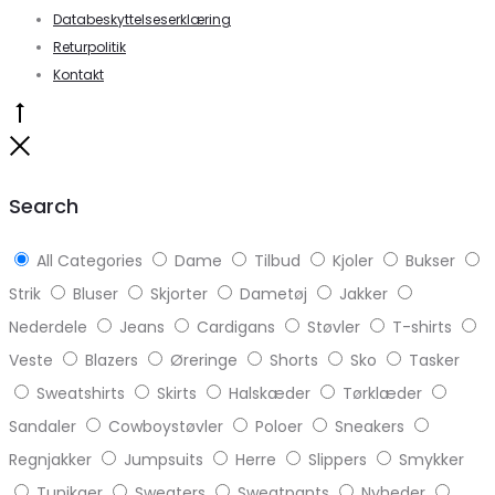
Databeskyttelseserklæring
Returpolitik
Kontakt
Go
to
Close
top
Search
All Categories
Dame
Tilbud
Kjoler
Bukser
Strik
Bluser
Skjorter
Dametøj
Jakker
Nederdele
Jeans
Cardigans
Støvler
T-shirts
Veste
Blazers
Øreringe
Shorts
Sko
Tasker
Sweatshirts
Skirts
Halskæder
Tørklæder
Sandaler
Cowboystøvler
Poloer
Sneakers
Regnjakker
Jumpsuits
Herre
Slippers
Smykker
Tunikaer
Sweaters
Sweatpants
Nyheder