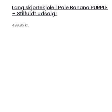
hos
Lang skjortekjole i Pale Banana PURPLE
Klædeskabet.dk
– Stilfuldt udsalg!
499,95
kr.