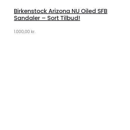
hos
Birkenstock Arizona NU Oiled SFB
Lykke
Sandaler – Sort Tilbud!
by
1.000,00
kr.
Lykke