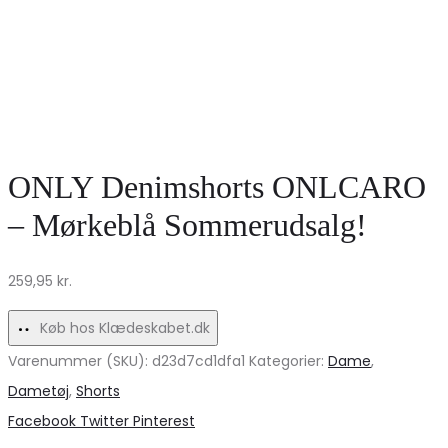
ONLY Denimshorts ONLCARO
– Mørkeblå Sommerudsalg!
259,95
kr.
Køb hos Klædeskabet.dk
Varenummer (SKU):
d23d7cd1dfa1
Kategorier:
Dame
,
Dametøj
,
Shorts
Share
Facebook
Twitter
Pinterest