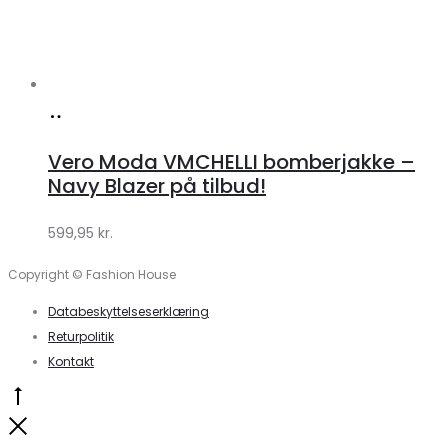
Køb
hos
Vero Moda VMCHELLI bomberjakke –
Klædeskabet.dk
Navy Blazer på tilbud!
599,95
kr.
Copyright © Fashion House
Databeskyttelseserklæring
Returpolitik
Kontakt
Go
to
Close