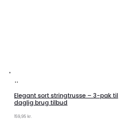
Køb
hos
Elegant sort stringtrusse – 3-pak til
Klædeskabet.dk
daglig brug tilbud
159,95
kr.