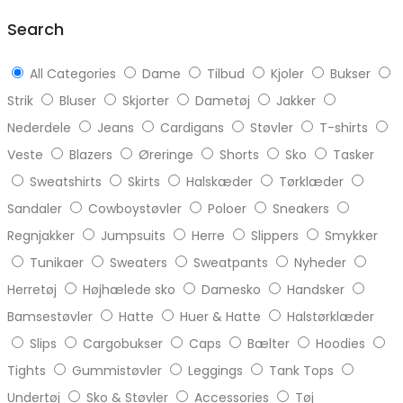
top
Search
All Categories
Dame
Tilbud
Kjoler
Bukser
Strik
Bluser
Skjorter
Dametøj
Jakker
Nederdele
Jeans
Cardigans
Støvler
T-shirts
Veste
Blazers
Øreringe
Shorts
Sko
Tasker
Sweatshirts
Skirts
Halskæder
Tørklæder
Sandaler
Cowboystøvler
Poloer
Sneakers
Regnjakker
Jumpsuits
Herre
Slippers
Smykker
Tunikaer
Sweaters
Sweatpants
Nyheder
Herretøj
Højhælede sko
Damesko
Handsker
Bamsestøvler
Hatte
Huer & Hatte
Halstørklæder
Slips
Cargobukser
Caps
Bælter
Hoodies
Tights
Gummistøvler
Leggings
Tank Tops
Undertøj
Sko & Støvler
Accessories
Tøj