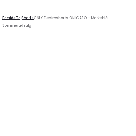
Search
Forside
Tøj
Shorts
ONLY Denimshorts ONLCARO – Mørkeblå
Sommerudsalg!