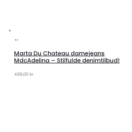
Køb
hos
Marta Du Chateau damejeans
Klædeskabet.dk
MdcAdelina – Stilfulde denimtilbud!
499,00
kr.