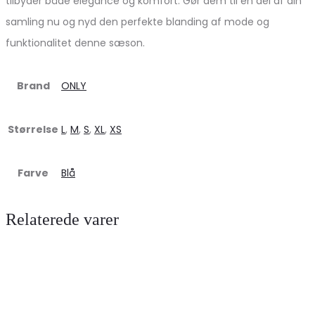
tilbyder både elegance og komfort. Gør dem til en del af din
samling nu og nyd den perfekte blanding af mode og
funktionalitet denne sæson.
Brand
ONLY
Størrelse
L
,
M
,
S
,
XL
,
XS
Farve
Blå
Relaterede varer