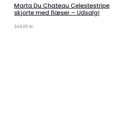
hos
Marta Du Chateau Celestestripe
Klædeskabet.dk
skjorte med flæser – Udsalg!
349,00
kr.