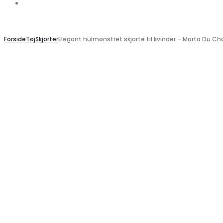
Search
Search
Forside
Tøj
Skjorter
Elegant hulmønstret skjorte til kvinder – Marta Du C