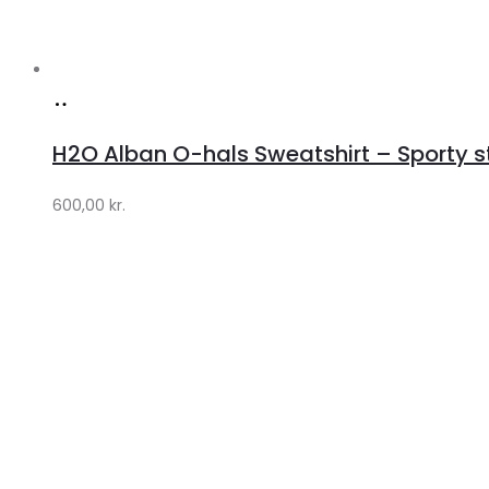
Køb
hos
H2O Alban O-hals Sweatshirt – Sporty stil
Lykke
by
600,00
kr.
Lykke