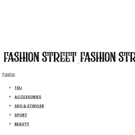
Fasha
TØJ
ACCESSORIES
SKO & STØVLER
SPORT
BEAUTY