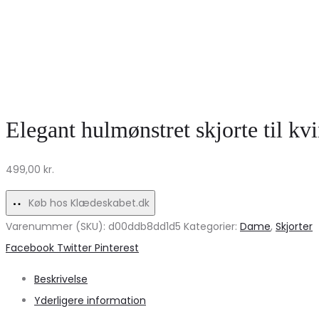
Elegant hulmønstret skjorte til k
499,00
kr.
Køb hos Klædeskabet.dk
Varenummer (SKU):
d00ddb8dd1d5
Kategorier:
Dame
,
Skjorter
Share
Facebook
Twitter
Pinterest
Beskrivelse
Yderligere information