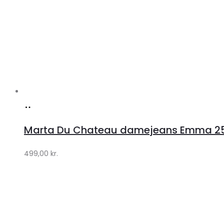
Køb
hos
Marta Du Chateau damejeans Emma 256
Klædeskabet.dk
499,00
kr.