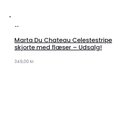
Køb
hos
Marta Du Chateau Celestestripe
Klædeskabet.dk
skjorte med flæser – Udsalg!
349,00
kr.