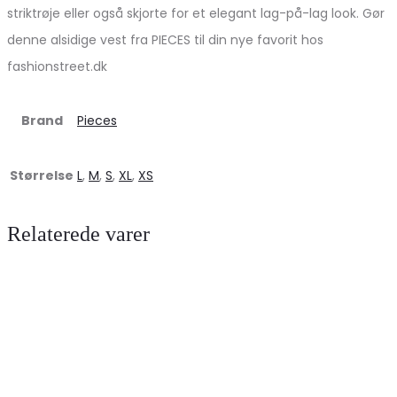
striktrøje eller også skjorte for et elegant lag-på-lag look. Gør
denne alsidige vest fra PIECES til din nye favorit hos
fashionstreet.dk
Brand
Pieces
Størrelse
L
,
M
,
S
,
XL
,
XS
Relaterede varer