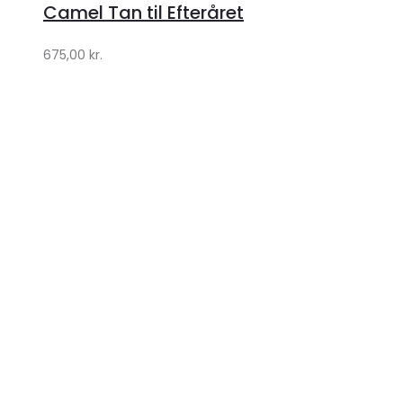
Lykke
Camel Tan til Efteråret
by
675,00
kr.
Lykke