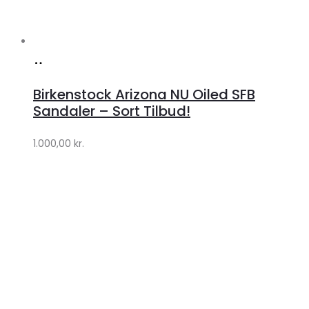
Køb
hos
Birkenstock Arizona NU Oiled SFB
Lykke
Sandaler – Sort Tilbud!
by
1.000,00
kr.
Lykke