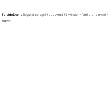
Search
Forside
Dame
Elegant sølvgrå teddyvest til kvinder – Vinterens must-
have!