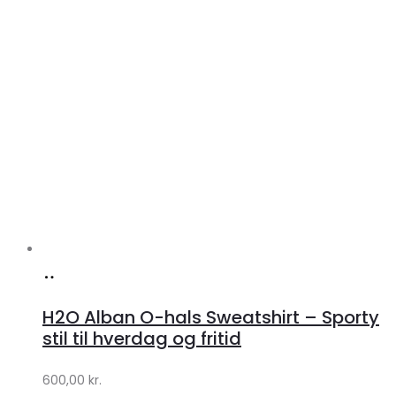
Køb
hos
H2O Alban O-hals Sweatshirt – Sporty
Lykke
stil til hverdag og fritid
by
600,00
kr.
Lykke