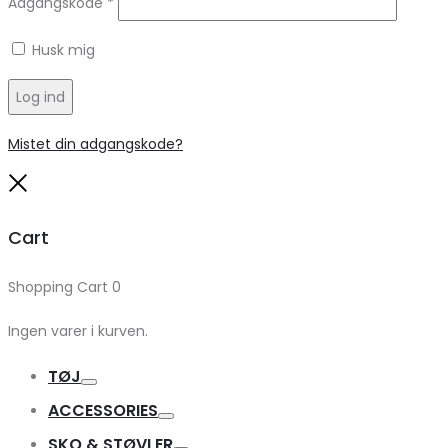
Adgangskode
*
Husk mig
Log ind
Mistet din adgangskode?
Close
Cart
Shopping Cart
0
Ingen varer i kurven.
TØJ
Toggle
ACCESSORIES
Toggle
SKO & STØVLER