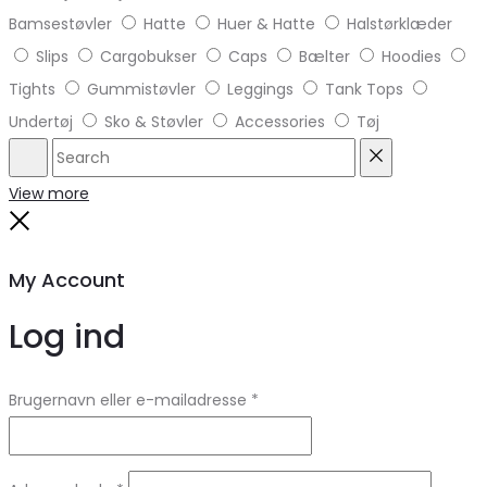
Bamsestøvler
Hatte
Huer & Hatte
Halstørklæder
Slips
Cargobukser
Caps
Bælter
Hoodies
Tights
Gummistøvler
Leggings
Tank Tops
Undertøj
Sko & Støvler
Accessories
Tøj
Search
Reset
View more
Close
My Account
Log ind
Brugernavn eller e-mailadresse
*