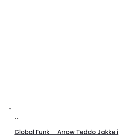
Køb
hos
Global Funk – Arrow Teddo Jakke i