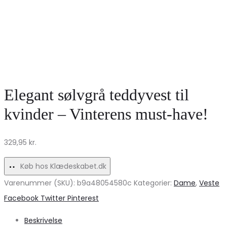
Elegant sølvgrå teddyvest til
kvinder – Vinterens must-have!
329,95
kr.
Køb hos Klædeskabet.dk
Varenummer (SKU):
b9a48054580c
Kategorier:
Dame
,
Veste
Share
Facebook
Twitter
Pinterest
Beskrivelse