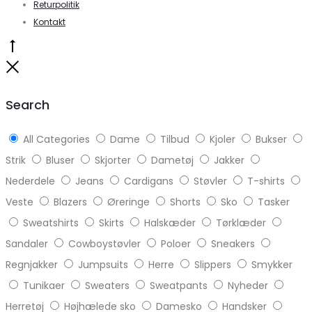
Returpolitik
Kontakt
Go
to
Close
top
Search
All Categories
Dame
Tilbud
Kjoler
Bukser
Strik
Bluser
Skjorter
Dametøj
Jakker
Nederdele
Jeans
Cardigans
Støvler
T-shirts
Veste
Blazers
Øreringe
Shorts
Sko
Tasker
Sweatshirts
Skirts
Halskæder
Tørklæder
Sandaler
Cowboystøvler
Poloer
Sneakers
Regnjakker
Jumpsuits
Herre
Slippers
Smykker
Tunikaer
Sweaters
Sweatpants
Nyheder
Herretøj
Højhælede sko
Damesko
Handsker