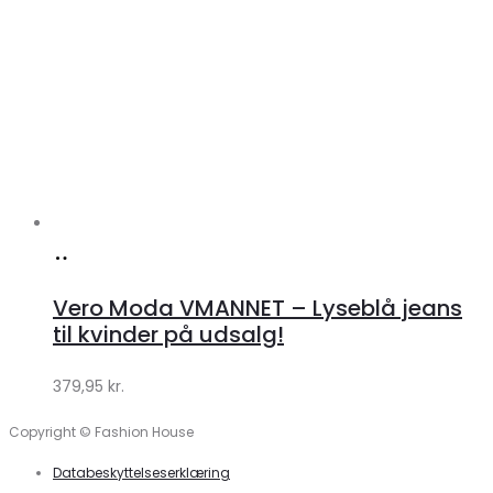
Køb
hos
Vero Moda VMANNET – Lyseblå jeans
Klædeskabet.dk
til kvinder på udsalg!
379,95
kr.
Copyright © Fashion House
Databeskyttelseserklæring