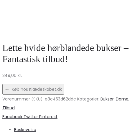
Lette hvide hørblandede bukser –
Fantastisk tilbud!
349,00
kr.
Køb hos Klædeskabet.dk
Varenummer (SKU):
e8c453d62ddc
Kategorier:
Bukser
,
Dame
,
Tilbud
Share
Facebook
Twitter
Pinterest
Beskrivelse