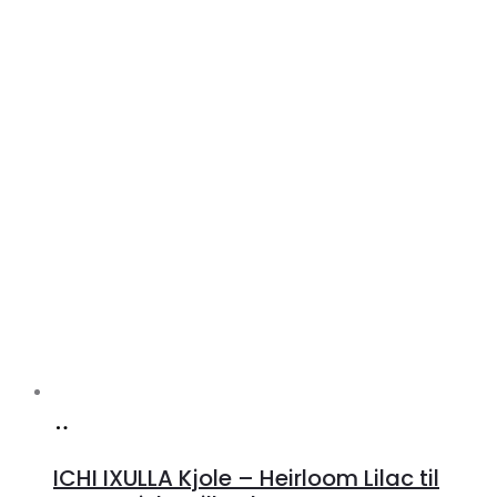
Køb
hos
ICHI IXULLA Kjole – Heirloom Lilac til
Klædeskabet.dk