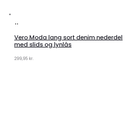
Køb
hos
Vero Moda lang sort denim nederdel
Klædeskabet.dk
med slids og lynlås
299,95
kr.