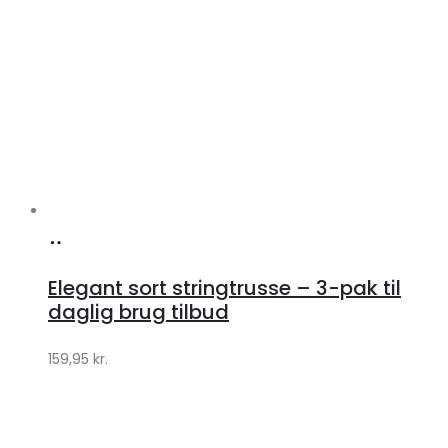
Køb
hos
Elegant sort stringtrusse – 3-pak til
Klædeskabet.dk
daglig brug tilbud
159,95
kr.