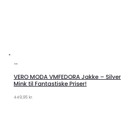
Køb
hos
VERO MODA VMFEDORA Jakke – Silver
Klædeskabet.dk
Mink til Fantastiske Priser!
449,95
kr.