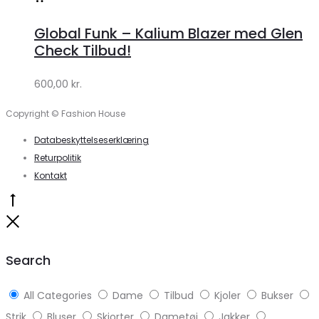
hos
Global Funk – Kalium Blazer med Glen
Lykke
Check Tilbud!
by
600,00
kr.
Lykke
Copyright © Fashion House
Databeskyttelseserklæring
Returpolitik
Kontakt
Go
to
Close
top
Search
All Categories
Dame
Tilbud
Kjoler
Bukser
Strik
Bluser
Skjorter
Dametøj
Jakker