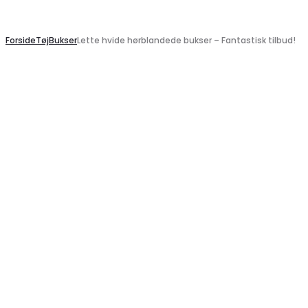
Search
Forside
Tøj
Bukser
Lette hvide hørblandede bukser – Fantastisk tilbud!