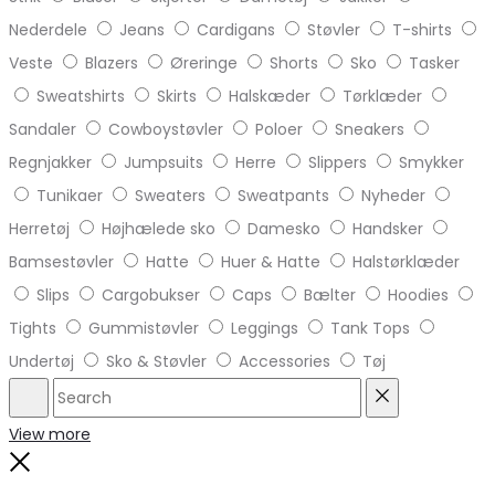
Nederdele
Jeans
Cardigans
Støvler
T-shirts
Veste
Blazers
Øreringe
Shorts
Sko
Tasker
Sweatshirts
Skirts
Halskæder
Tørklæder
Sandaler
Cowboystøvler
Poloer
Sneakers
Regnjakker
Jumpsuits
Herre
Slippers
Smykker
Tunikaer
Sweaters
Sweatpants
Nyheder
Herretøj
Højhælede sko
Damesko
Handsker
Bamsestøvler
Hatte
Huer & Hatte
Halstørklæder
Slips
Cargobukser
Caps
Bælter
Hoodies
Tights
Gummistøvler
Leggings
Tank Tops
Undertøj
Sko & Støvler
Accessories
Tøj
Search
Reset
View more
Close