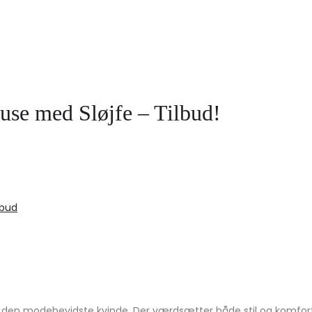
se med Sløjfe – Tilbud!
lbud
r den modebevidste kvinde. Der værdsætter både stil og komfort. 