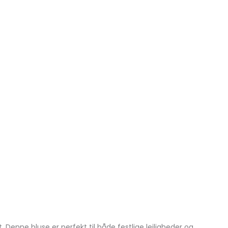
Denne bluse er perfekt til både festlige lejligheder og