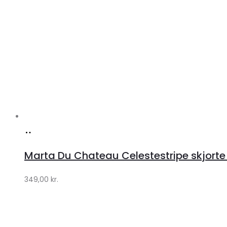
Køb
hos
Marta Du Chateau Celestestripe skjorte
Klædeskabet.dk
349,00
kr.