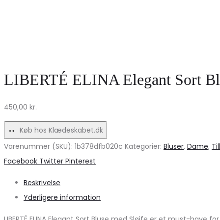
LIBERTÉ ELINA Elegant Sort Blu
450,00
kr.
Køb hos Klædeskabet.dk
Varenummer (SKU):
1b378dfb020c
Kategorier:
Bluser
,
Dame
,
Ti
Share
Facebook
Twitter
Pinterest
Beskrivelse
Yderligere information
LIBERTÉ ELINA Elegant Sort Bluse med Sløjfe er et must-have fo