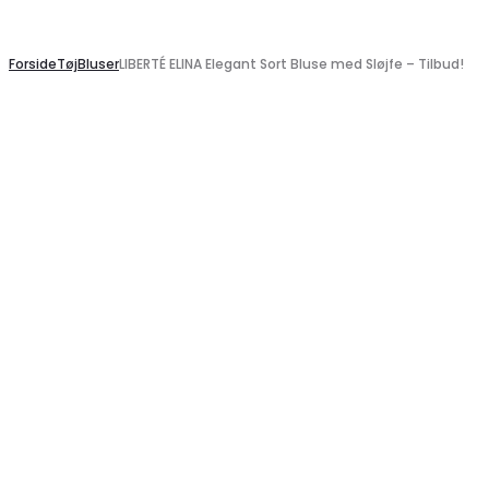
Search
Forside
Tøj
Bluser
LIBERTÉ ELINA Elegant Sort Bluse med Sløjfe – Tilbud!