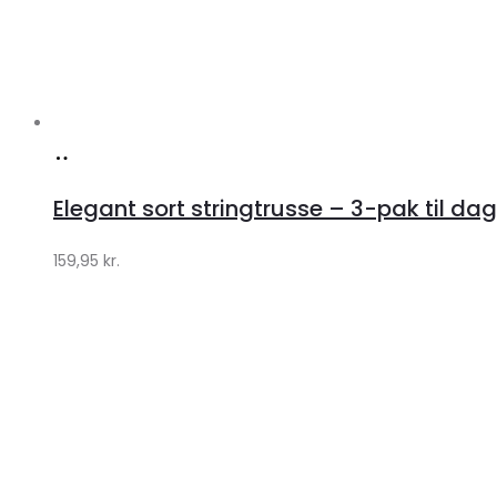
Køb
hos
Elegant sort stringtrusse – 3-pak til dag
Klædeskabet.dk
159,95
kr.