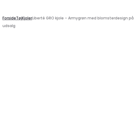
Search
Forside
Tøj
Kjoler
Liberté GRO kjole – Armygrøn med blomsterdesign på
udsalg