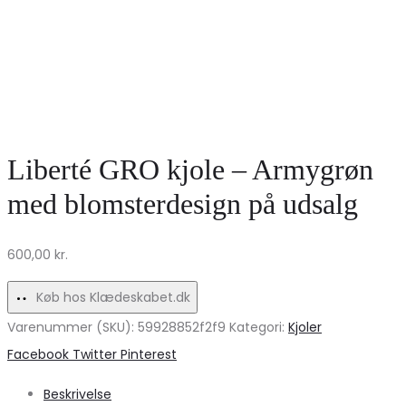
Liberté GRO kjole – Armygrøn
med blomsterdesign på udsalg
600,00
kr.
Køb hos Klædeskabet.dk
Varenummer (SKU):
59928852f2f9
Kategori:
Kjoler
Share
Facebook
Twitter
Pinterest
Beskrivelse