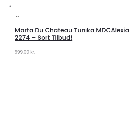
Køb
hos
Marta Du Chateau Tunika MDCAlexia
Klædeskabet.dk
2274 – Sort Tilbud!
599,00
kr.