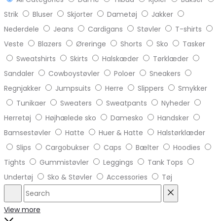
Strik
Bluser
Skjorter
Dametøj
Jakker
Nederdele
Jeans
Cardigans
Støvler
T-shirts
Veste
Blazers
Øreringe
Shorts
Sko
Tasker
Sweatshirts
Skirts
Halskæder
Tørklæder
Sandaler
Cowboystøvler
Poloer
Sneakers
Regnjakker
Jumpsuits
Herre
Slippers
Smykker
Tunikaer
Sweaters
Sweatpants
Nyheder
Herretøj
Højhælede sko
Damesko
Handsker
Bamsestøvler
Hatte
Huer & Hatte
Halstørklæder
Slips
Cargobukser
Caps
Bælter
Hoodies
Tights
Gummistøvler
Leggings
Tank Tops
Undertøj
Sko & Støvler
Accessories
Tøj
Search
Reset
View more