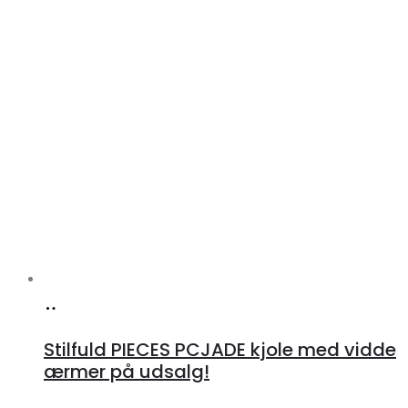
Køb
hos
Stilfuld PIECES PCJADE kjole med vidde
Klædeskabet.dk
ærmer på udsalg!