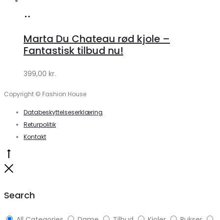
Køb
hos
Marta Du Chateau rød kjole –
Klædeskabet.dk
Fantastisk tilbud nu!
399,00
kr.
Copyright © Fashion House
Databeskyttelseserklæring
Returpolitik
Kontakt
Go
to
Close
top
Search
All Categories
Dame
Tilbud
Kjoler
Bukser