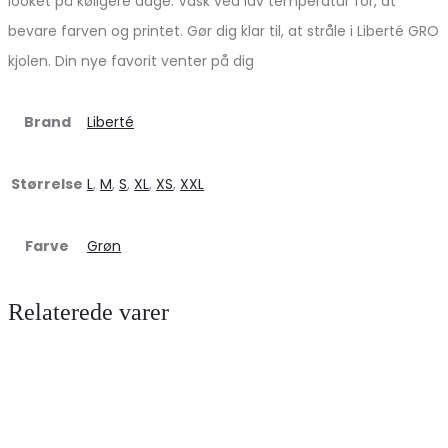
looket på køligere dage. Vask ved lav temperatur for, at
bevare farven og printet. Gør dig klar til, at stråle i Liberté GRO
kjolen. Din nye favorit venter på dig
Brand
Liberté
Størrelse
L
,
M
,
S
,
XL
,
XS
,
XXL
Farve
Grøn
Relaterede varer