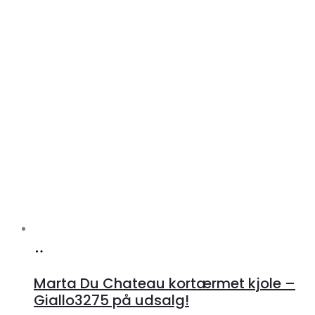
Køb
hos
Marta Du Chateau kortærmet kjole –
Klædeskabet.dk
Giallo3275 på udsalg!