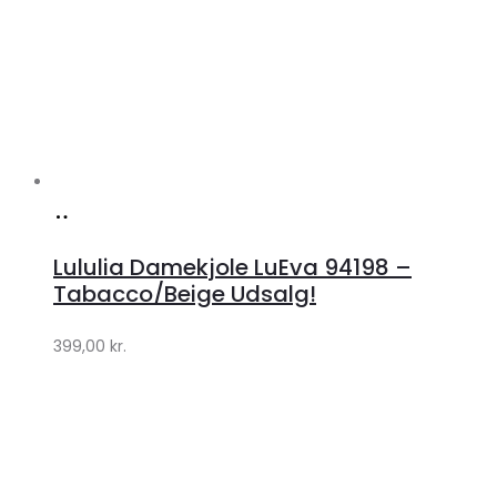
Køb
hos
Lululia Damekjole LuEva 94198 –
Klædeskabet.dk
Tabacco/Beige Udsalg!
399,00
kr.