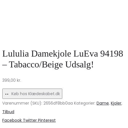
Lululia Damekjole LuEva 94198
– Tabacco/Beige Udsalg!
399,00
kr.
Køb hos Klædeskabet.dk
Varenummer (SKU):
2656df8bb0aa
Kategorier:
Dame
,
Kjoler
,
Tilbud
Share
Facebook
Twitter
Pinterest