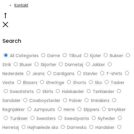
Kontakt
Go
to
Close
top
Search
All Categories
Dame
Tilbud
Kjoler
Bukser
Strik
Bluser
Skjorter
Dametøj
Jakker
Nederdele
Jeans
Cardigans
Støvler
T-shirts
Veste
Blazers
Øreringe
Shorts
Sko
Tasker
Sweatshirts
Skirts
Halskæder
Tørklæder
Sandaler
Cowboystøvler
Poloer
Sneakers
Regnjakker
Jumpsuits
Herre
Slippers
Smykker
Tunikaer
Sweaters
Sweatpants
Nyheder
Herretøj
Højhælede sko
Damesko
Handsker