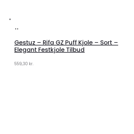
Køb
hos
Gestuz – Rifa GZ Puff Kjole – Sort –
Lykke
Elegant Festkjole Tilbud
by
559,30
kr.
Lykke