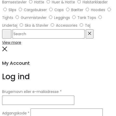
Bamsestøvler
Hatte
Huer & Hatte
Halstørklæder
Slips
Cargobukser
Caps
Bælter
Hoodies
Tights
Gummistøvler
Leggings
Tank Tops
Undertøj
Sko & Støvler
Accessories
Tøj
Search
Reset
View more
Close
My Account
Log ind
Brugernavn eller e-mailadresse
*
Adgangskode
*