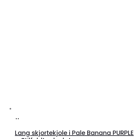
Køb
hos
Lang skjortekjole i Pale Banana PURPLE
Klædeskabet.dk