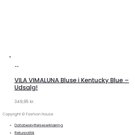
Køb
hos
VILA VIMALUNA Bluse i Kentucky Blue –
Klædeskabet.dk
Udsalg!
349,95
kr.
Copyright © Fashion House
Databeskyttelseserklæring
Returpolitik