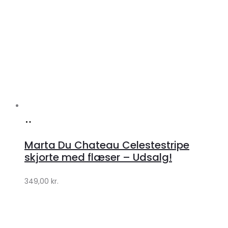
Køb
hos
Marta Du Chateau Celestestripe
Klædeskabet.dk
skjorte med flæser – Udsalg!
349,00
kr.