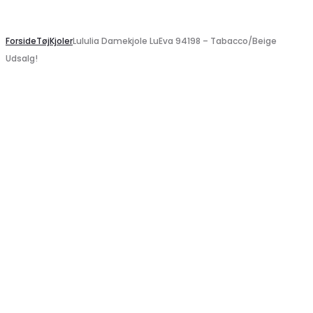
Search
Forside
Tøj
Kjoler
Lululia Damekjole LuEva 94198 – Tabacco/Beige
Udsalg!