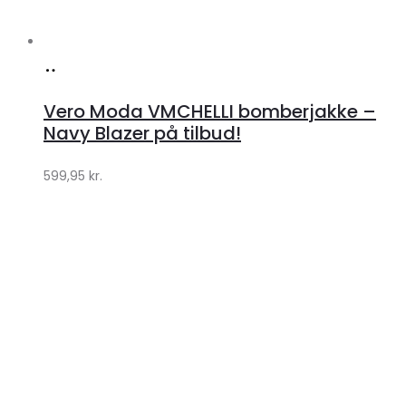
Køb
hos
Vero Moda VMCHELLI bomberjakke –
Klædeskabet.dk
Navy Blazer på tilbud!
599,95
kr.