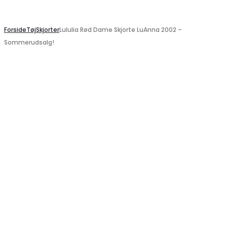
Search
Forside
Tøj
Skjorter
Lululia Rød Dame Skjorte LuAnna 2002 –
Sommerudsalg!