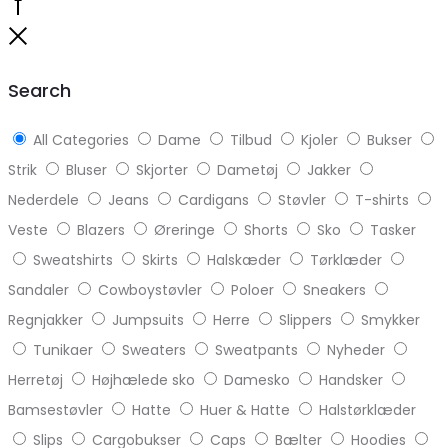
Go
to
Close
top
Search
All Categories
Dame
Tilbud
Kjoler
Bukser
Strik
Bluser
Skjorter
Dametøj
Jakker
Nederdele
Jeans
Cardigans
Støvler
T-shirts
Veste
Blazers
Øreringe
Shorts
Sko
Tasker
Sweatshirts
Skirts
Halskæder
Tørklæder
Sandaler
Cowboystøvler
Poloer
Sneakers
Regnjakker
Jumpsuits
Herre
Slippers
Smykker
Tunikaer
Sweaters
Sweatpants
Nyheder
Herretøj
Højhælede sko
Damesko
Handsker
Bamsestøvler
Hatte
Huer & Hatte
Halstørklæder
Slips
Cargobukser
Caps
Bælter
Hoodies