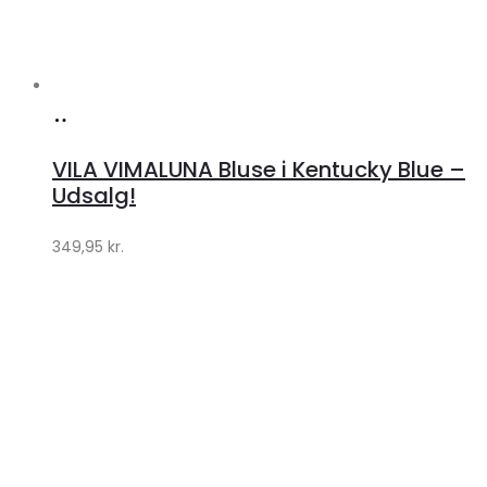
Køb
hos
VILA VIMALUNA Bluse i Kentucky Blue –
Klædeskabet.dk
Udsalg!
349,95
kr.