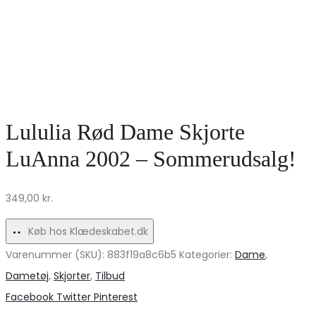
Lululia Rød Dame Skjorte
LuAnna 2002 – Sommerudsalg!
349,00
kr.
Køb hos Klædeskabet.dk
Varenummer (SKU):
883f19a8c6b5
Kategorier:
Dame
,
Dametøj
,
Skjorter
,
Tilbud
Share
Facebook
Twitter
Pinterest