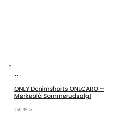
Køb
hos
ONLY Denimshorts ONLCARO –
Klædeskabet.dk
Mørkeblå Sommerudsalg!
259,95
kr.