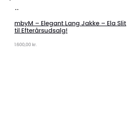
Køb
hos
mbyM – Elegant Lang Jakke – Ela Slit
Lykke
til Efterårsudsalg!
by
1.600,00
kr.
Lykke