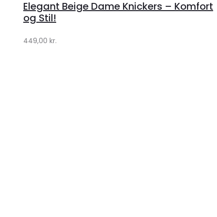
Elegant Beige Dame Knickers – Komfort
Klædeskabet.dk
og Stil!
449,00
kr.