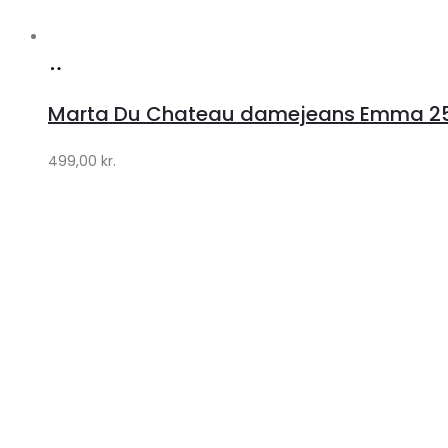
Køb
hos
Marta Du Chateau damejeans Emma 256
Klædeskabet.dk
499,00
kr.