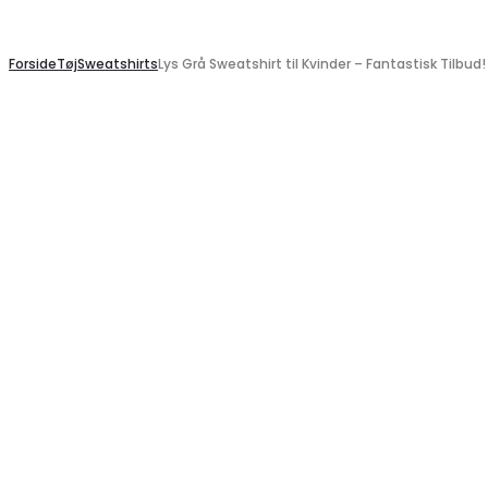
Search
Forside
Tøj
Sweatshirts
Lys Grå Sweatshirt til Kvinder – Fantastisk Tilbud!