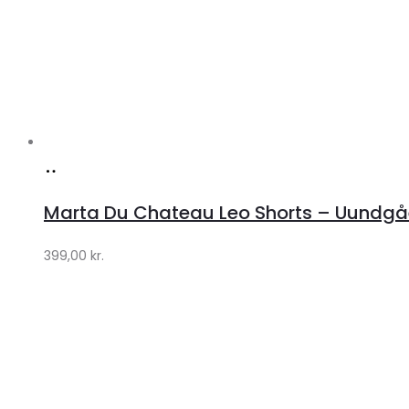
Køb
hos
Marta Du Chateau Leo Shorts – Uundgåe
Klædeskabet.dk
399,00
kr.