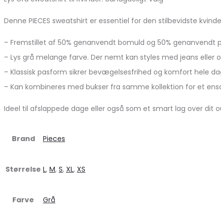
Denne PIECES sweatshirt er essentiel for den stilbevidste kvinde
– Fremstillet af 50% genanvendt bomuld og 50% genanvendt p
– Lys grå melange farve. Der nemt kan styles med jeans eller 
– Klassisk pasform sikrer bevægelsesfrihed og komfort hele d
– Kan kombineres med bukser fra samme kollektion for et ensa
Ideel til afslappede dage eller også som et smart lag over dit o
Brand
Pieces
Størrelse
L
,
M
,
S
,
XL
,
XS
Farve
Grå