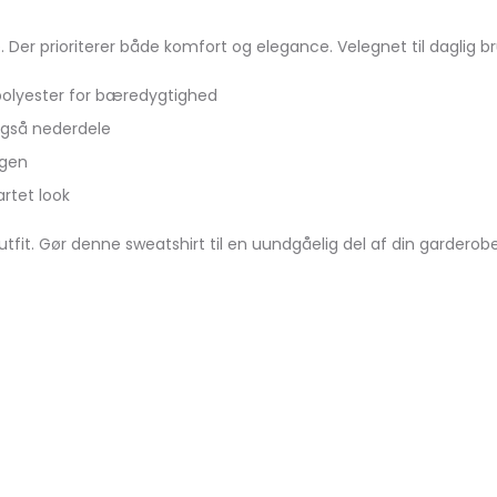
. Der prioriterer både komfort og elegance. Velegnet til daglig br
olyester for bæredygtighed
også nederdele
agen
rtet look
utfit. Gør denne sweatshirt til en uundgåelig del af din garderob