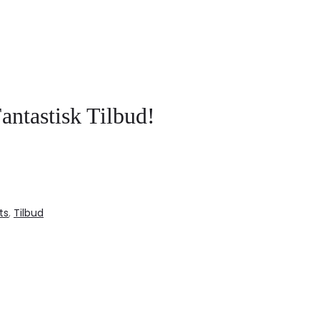
antastisk Tilbud!
ts
,
Tilbud