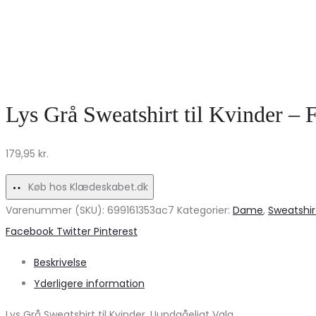
Lys Grå Sweatshirt til Kvinder – F
179,95
kr.
Køb hos Klædeskabet.dk
Varenummer (SKU):
699161353ac7
Kategorier:
Dame
,
Sweatshir
Share
Facebook
Twitter
Pinterest
Beskrivelse
Yderligere information
Lys Grå Sweatshirt til Kvinder. Uundgåeligt Valg