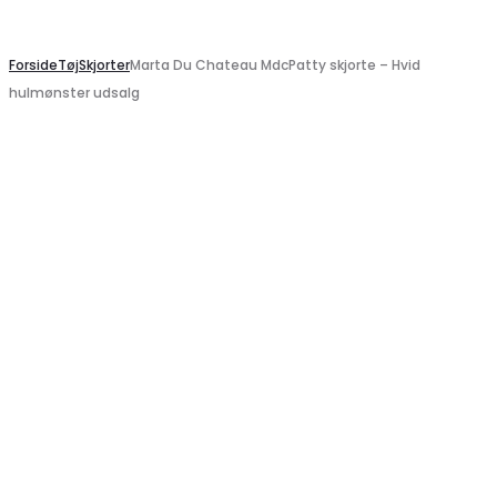
Search
Forside
Tøj
Skjorter
Marta Du Chateau MdcPatty skjorte – Hvid
hulmønster udsalg