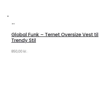
Køb
hos
Global Funk – Ternet Oversize Vest til
Lykke
Trendy Stil
by
850,00
kr.
Lykke