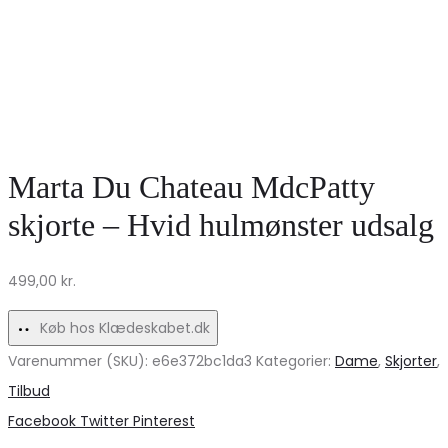
Marta Du Chateau MdcPatty
skjorte – Hvid hulmønster udsalg
499,00
kr.
Køb hos Klædeskabet.dk
Varenummer (SKU):
e6e372bc1da3
Kategorier:
Dame
,
Skjorter
,
Tilbud
Share
Facebook
Twitter
Pinterest