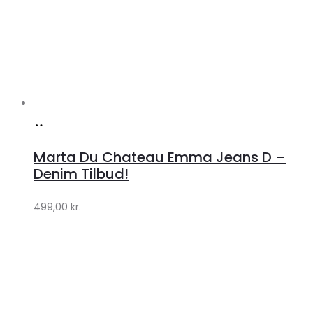
Køb
hos
Marta Du Chateau Emma Jeans D –
Klædeskabet.dk
Denim Tilbud!
499,00
kr.