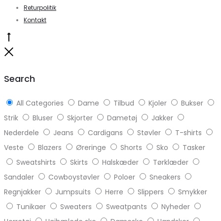
Returpolitik
Kontakt
Go
to
Close
top
Search
All Categories
Dame
Tilbud
Kjoler
Bukser
Strik
Bluser
Skjorter
Dametøj
Jakker
Nederdele
Jeans
Cardigans
Støvler
T-shirts
Veste
Blazers
Øreringe
Shorts
Sko
Tasker
Sweatshirts
Skirts
Halskæder
Tørklæder
Sandaler
Cowboystøvler
Poloer
Sneakers
Regnjakker
Jumpsuits
Herre
Slippers
Smykker
Tunikaer
Sweaters
Sweatpants
Nyheder