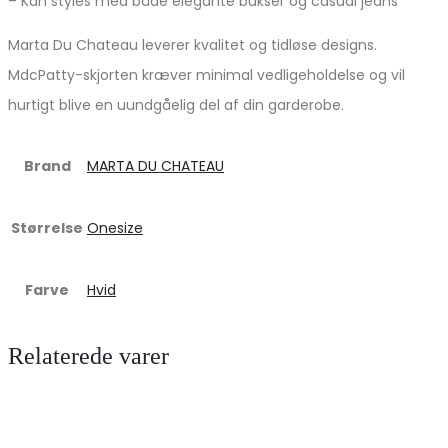
– Kan styles med både elegante bukser og casual jeans
Marta Du Chateau leverer kvalitet og tidløse designs.
MdcPatty-skjorten kræver minimal vedligeholdelse og vil
hurtigt blive en uundgåelig del af din garderobe.
Brand
MARTA DU CHATEAU
Størrelse
Onesize
Farve
Hvid
Relaterede varer