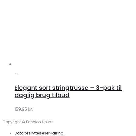
Køb
hos
Elegant sort stringtrusse – 3-pak til
Klædeskabet.dk
daglig brug tilbud
159,95
kr.
Copyright © Fashion House
Databeskyttelseserklæring