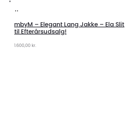
Køb
hos
mbyM – Elegant Lang Jakke – Ela Slit
Lykke
til Efterårsudsalg!
by
1.600,00
kr.
Lykke