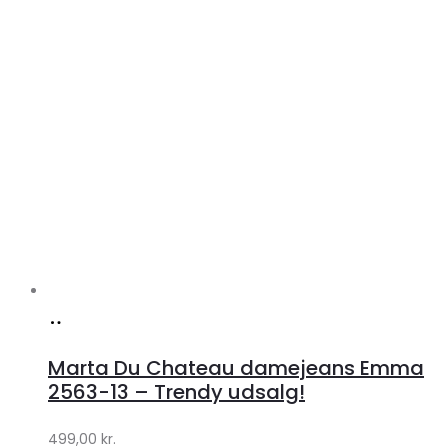
Køb
hos
Marta Du Chateau damejeans Emma
Klædeskabet.dk
2563-13 – Trendy udsalg!
499,00
kr.