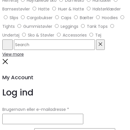
Herretøj
Højhælede sko
Damesko
Handsker
Bamsestøvler
Hatte
Huer & Hatte
Halstørklæder
Slips
Cargobukser
Caps
Bælter
Hoodies
Tights
Gummistøvler
Leggings
Tank Tops
Undertøj
Sko & Støvler
Accessories
Tøj
Search
Reset
View more
Close
My Account
Log ind
Brugernavn eller e-mailadresse
*