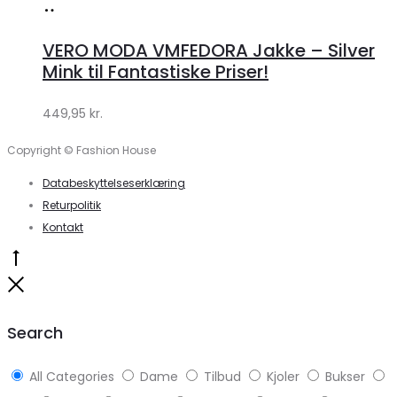
Køb
hos
VERO MODA VMFEDORA Jakke – Silver
Klædeskabet.dk
Mink til Fantastiske Priser!
449,95
kr.
Copyright © Fashion House
Databeskyttelseserklæring
Returpolitik
Kontakt
Go
to
Close
top
Search
All Categories
Dame
Tilbud
Kjoler
Bukser