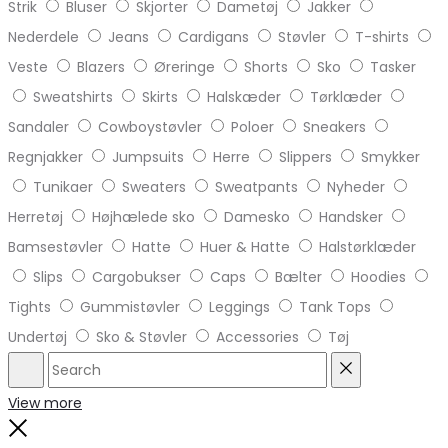
Strik
Bluser
Skjorter
Dametøj
Jakker
Nederdele
Jeans
Cardigans
Støvler
T-shirts
Veste
Blazers
Øreringe
Shorts
Sko
Tasker
Sweatshirts
Skirts
Halskæder
Tørklæder
Sandaler
Cowboystøvler
Poloer
Sneakers
Regnjakker
Jumpsuits
Herre
Slippers
Smykker
Tunikaer
Sweaters
Sweatpants
Nyheder
Herretøj
Højhælede sko
Damesko
Handsker
Bamsestøvler
Hatte
Huer & Hatte
Halstørklæder
Slips
Cargobukser
Caps
Bælter
Hoodies
Tights
Gummistøvler
Leggings
Tank Tops
Undertøj
Sko & Støvler
Accessories
Tøj
Search
Reset
View more
Close