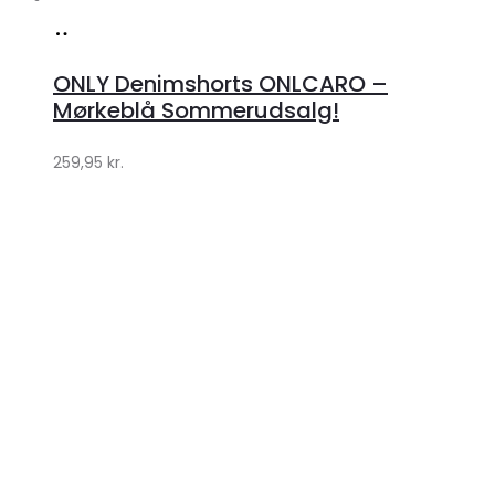
Køb
hos
ONLY Denimshorts ONLCARO –
Klædeskabet.dk
Mørkeblå Sommerudsalg!
259,95
kr.