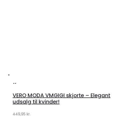
Køb
hos
VERO MODA VMGIGI skjorte – Elegant
Klædeskabet.dk
udsalg til kvinder!
449,95
kr.