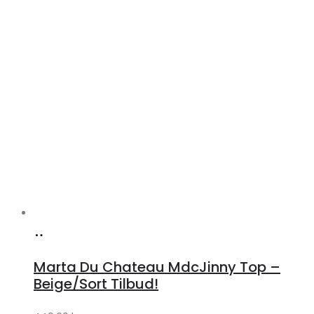
Køb
hos
Marta Du Chateau MdcJinny Top –
Klædeskabet.dk
Beige/Sort Tilbud!