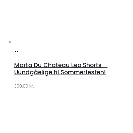
Køb
hos
Marta Du Chateau Leo Shorts –
Klædeskabet.dk
Uundgåelige til Sommerfesten!
399,00
kr.