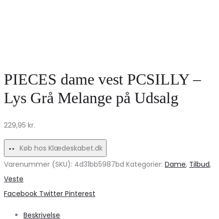
PIECES dame vest PCSILLY –
Lys Grå Melange på Udsalg
229,95
kr.
Køb hos Klædeskabet.dk
Varenummer (SKU):
4d31bb5987bd
Kategorier:
Dame
,
Tilbud
,
Veste
Share
Facebook
Twitter
Pinterest
Beskrivelse