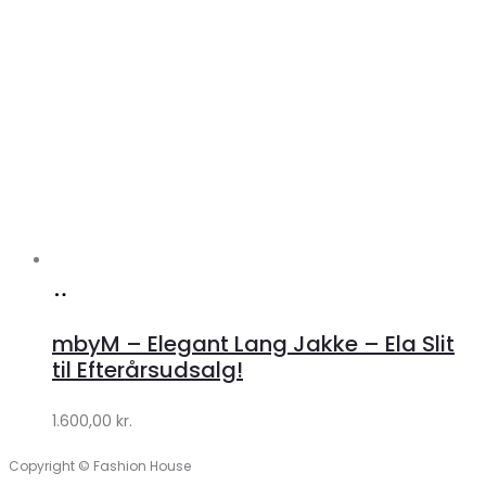
Køb
hos
mbyM – Elegant Lang Jakke – Ela Slit
Lykke
til Efterårsudsalg!
by
1.600,00
kr.
Lykke
Copyright © Fashion House