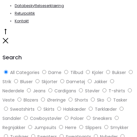
Databeskyttelseserklæring
Returpolitik
Kontakt
Go
to
Close
top
Search
All Categories
Dame
Tilbud
Kjoler
Bukser
Strik
Bluser
Skjorter
Dametøj
Jakker
Nederdele
Jeans
Cardigans
Støvler
T-shirts
Veste
Blazers
Øreringe
Shorts
Sko
Tasker
Sweatshirts
Skirts
Halskæder
Tørklæder
Sandaler
Cowboystøvler
Poloer
Sneakers
Regnjakker
Jumpsuits
Herre
Slippers
Smykker
Tunikaer
Sweaters
Sweatpants
Nyheder