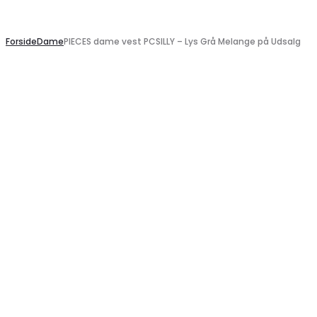
Search
Forside
Dame
PIECES dame vest PCSILLY – Lys Grå Melange på Udsalg