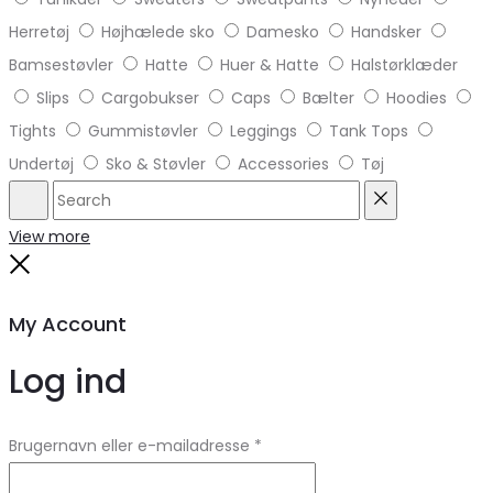
Herretøj
Højhælede sko
Damesko
Handsker
Bamsestøvler
Hatte
Huer & Hatte
Halstørklæder
Slips
Cargobukser
Caps
Bælter
Hoodies
Tights
Gummistøvler
Leggings
Tank Tops
Undertøj
Sko & Støvler
Accessories
Tøj
Search
Reset
View more
Close
My Account
Log ind
Brugernavn eller e-mailadresse
*