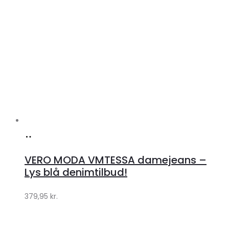
Køb
hos
VERO MODA VMTESSA damejeans –
Klædeskabet.dk
Lys blå denimtilbud!
379,95
kr.