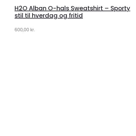
hos
H2O Alban O-hals Sweatshirt – Sporty
Lykke
stil til hverdag og fritid
by
600,00
kr.
Lykke