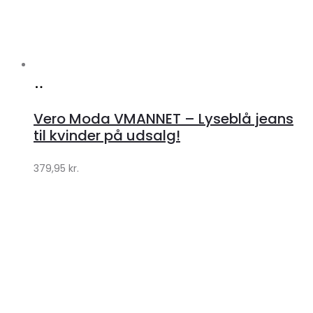
Køb
hos
Vero Moda VMANNET – Lyseblå jeans
Klædeskabet.dk
til kvinder på udsalg!
379,95
kr.