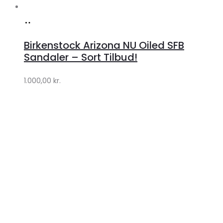
Køb
hos
Birkenstock Arizona NU Oiled SFB
Lykke
Sandaler – Sort Tilbud!
by
1.000,00
kr.
Lykke