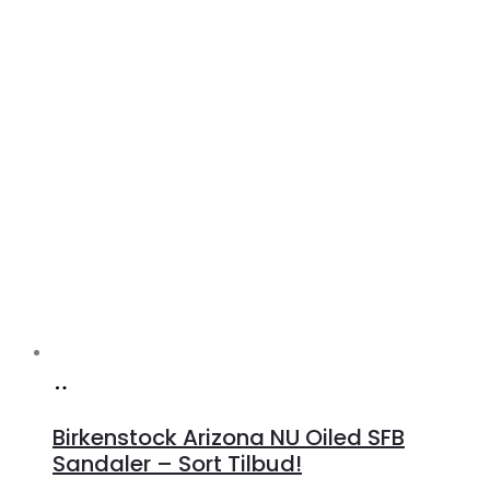
Køb
hos
Birkenstock Arizona NU Oiled SFB
Lykke
Sandaler – Sort Tilbud!
by