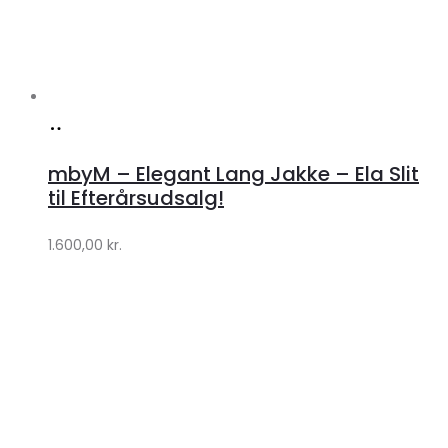
Køb
hos
mbyM – Elegant Lang Jakke – Ela Slit
Lykke
til Efterårsudsalg!
by
1.600,00
kr.
Lykke