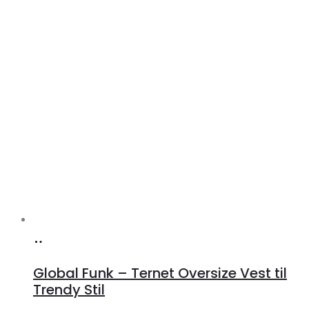
Køb
hos
Global Funk – Ternet Oversize Vest til
Lykke
Trendy Stil
by