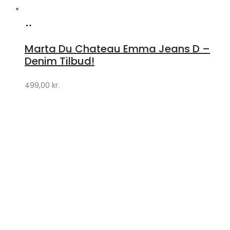
Køb
hos
Marta Du Chateau Emma Jeans D –
Klædeskabet.dk
Denim Tilbud!
499,00
kr.