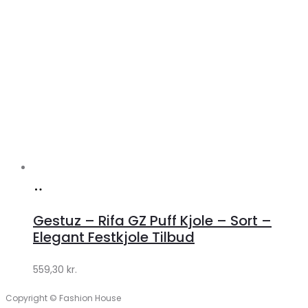
Køb
hos
Gestuz – Rifa GZ Puff Kjole – Sort –
Lykke
Elegant Festkjole Tilbud
by
559,30
kr.
Lykke
Copyright © Fashion House