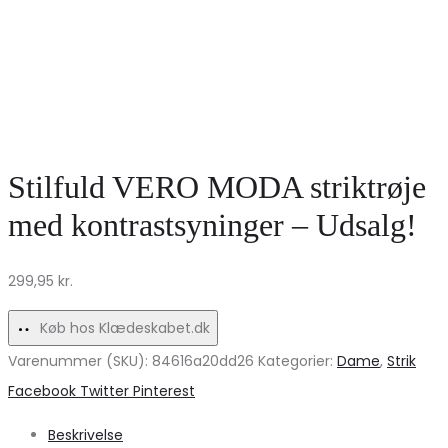
Stilfuld VERO MODA striktrøje
med kontrastsyninger – Udsalg!
299,95
kr.
Køb hos Klædeskabet.dk
Varenummer (SKU):
84616a20dd26
Kategorier:
Dame
,
Strik
Share
Facebook
Twitter
Pinterest
Beskrivelse