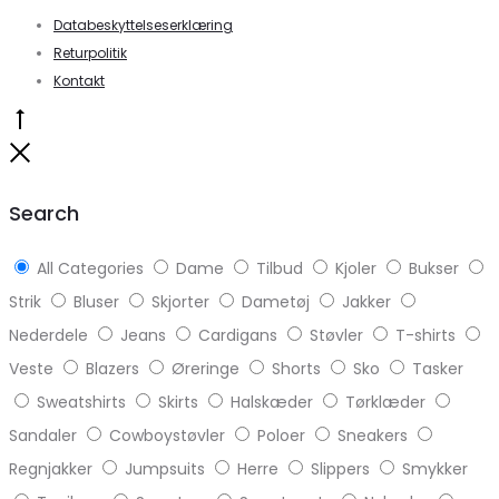
Databeskyttelseserklæring
Returpolitik
Kontakt
Go
to
Close
top
Search
All Categories
Dame
Tilbud
Kjoler
Bukser
Strik
Bluser
Skjorter
Dametøj
Jakker
Nederdele
Jeans
Cardigans
Støvler
T-shirts
Veste
Blazers
Øreringe
Shorts
Sko
Tasker
Sweatshirts
Skirts
Halskæder
Tørklæder
Sandaler
Cowboystøvler
Poloer
Sneakers
Regnjakker
Jumpsuits
Herre
Slippers
Smykker