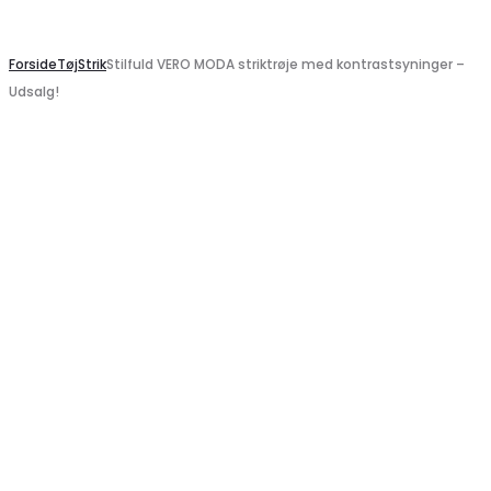
Search
Forside
Tøj
Strik
Stilfuld VERO MODA striktrøje med kontrastsyninger –
Udsalg!