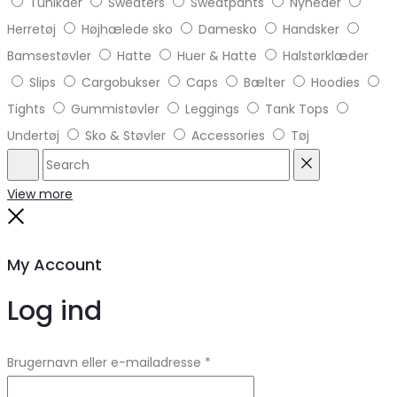
Tunikaer
Sweaters
Sweatpants
Nyheder
Herretøj
Højhælede sko
Damesko
Handsker
Bamsestøvler
Hatte
Huer & Hatte
Halstørklæder
Slips
Cargobukser
Caps
Bælter
Hoodies
Tights
Gummistøvler
Leggings
Tank Tops
Undertøj
Sko & Støvler
Accessories
Tøj
Search
Reset
View more
Close
My Account
Log ind
Brugernavn eller e-mailadresse
*