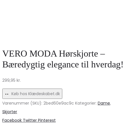
VERO MODA Hørskjorte –
Bæredygtig elegance til hverdag!
299,95
kr.
Køb hos Klædeskabet.dk
Varenummer (SKU):
2bed60e9ac9c
Kategorier:
Dame
,
Skjorter
Share
Facebook
Twitter
Pinterest