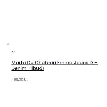
Køb
hos
Marta Du Chateau Emma Jeans D –
Klædeskabet.dk
Denim Tilbud!
499,00
kr.