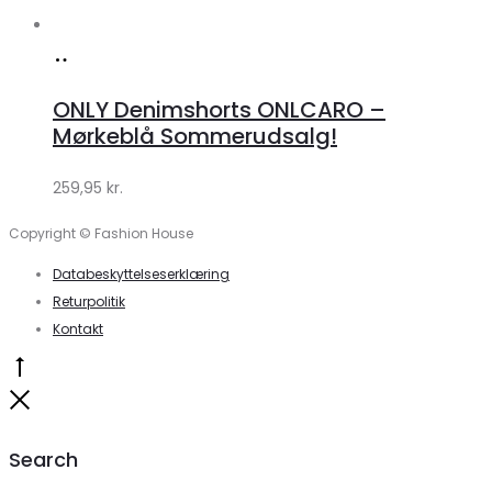
Køb
hos
ONLY Denimshorts ONLCARO –
Klædeskabet.dk
Mørkeblå Sommerudsalg!
259,95
kr.
Copyright © Fashion House
Databeskyttelseserklæring
Returpolitik
Kontakt
Go
to
Close
top
Search