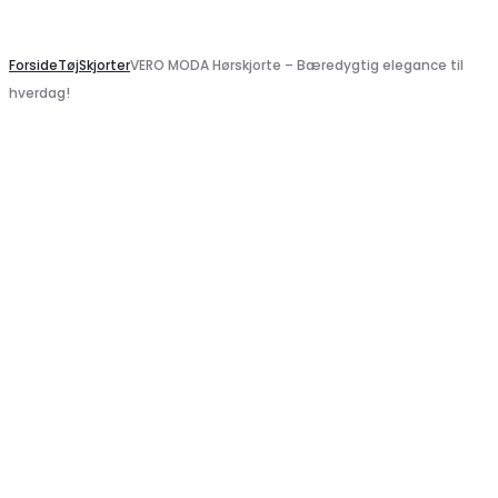
Search
Forside
Tøj
Skjorter
VERO MODA Hørskjorte – Bæredygtig elegance til
hverdag!