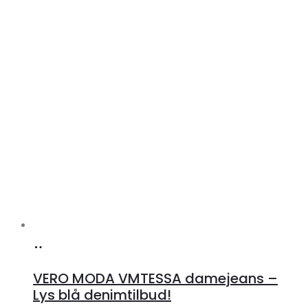
Køb
hos
VERO MODA VMTESSA damejeans –
Klædeskabet.dk
Lys blå denimtilbud!