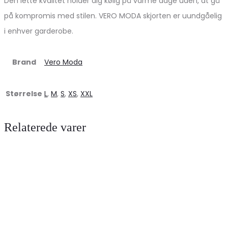
Den lette kvalitet holder dig kølig på varme dage uden, at gå
på kompromis med stilen. VERO MODA skjorten er uundgåelig
i enhver garderobe.
Brand
Vero Moda
Størrelse
L
,
M
,
S
,
XS
,
XXL
Relaterede varer