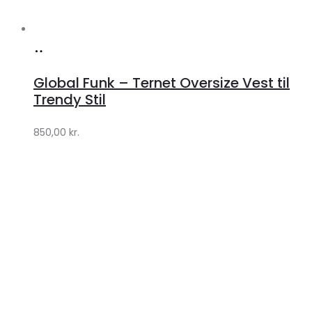
Køb
hos
Global Funk – Ternet Oversize Vest til
Lykke
Trendy Stil
by
850,00
kr.
Lykke