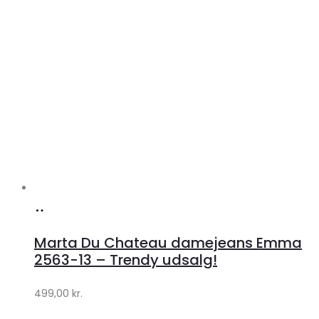
Køb
hos
Marta Du Chateau damejeans Emma
Klædeskabet.dk
2563-13 – Trendy udsalg!
499,00
kr.