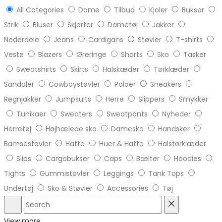
All Categories
Dame
Tilbud
Kjoler
Bukser
Strik
Bluser
Skjorter
Dametøj
Jakker
Nederdele
Jeans
Cardigans
Støvler
T-shirts
Veste
Blazers
Øreringe
Shorts
Sko
Tasker
Sweatshirts
Skirts
Halskæder
Tørklæder
Sandaler
Cowboystøvler
Poloer
Sneakers
Regnjakker
Jumpsuits
Herre
Slippers
Smykker
Tunikaer
Sweaters
Sweatpants
Nyheder
Herretøj
Højhælede sko
Damesko
Handsker
Bamsestøvler
Hatte
Huer & Hatte
Halstørklæder
Slips
Cargobukser
Caps
Bælter
Hoodies
Tights
Gummistøvler
Leggings
Tank Tops
Undertøj
Sko & Støvler
Accessories
Tøj
Search
Reset
View more