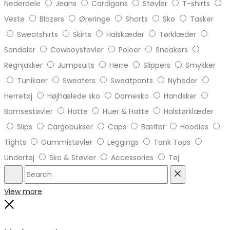
Nederdele
Jeans
Cardigans
Støvler
T-shirts
Veste
Blazers
Øreringe
Shorts
Sko
Tasker
Sweatshirts
Skirts
Halskæder
Tørklæder
Sandaler
Cowboystøvler
Poloer
Sneakers
Regnjakker
Jumpsuits
Herre
Slippers
Smykker
Tunikaer
Sweaters
Sweatpants
Nyheder
Herretøj
Højhælede sko
Damesko
Handsker
Bamsestøvler
Hatte
Huer & Hatte
Halstørklæder
Slips
Cargobukser
Caps
Bælter
Hoodies
Tights
Gummistøvler
Leggings
Tank Tops
Undertøj
Sko & Støvler
Accessories
Tøj
Search
Reset
View more
Close