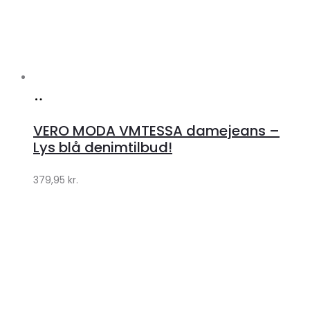
Køb
hos
VERO MODA VMTESSA damejeans –
Klædeskabet.dk
Lys blå denimtilbud!
379,95
kr.