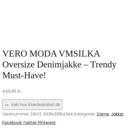
VERO MODA VMSILKA
Oversize Denimjakke – Trendy
Must-Have!
449,95
kr.
Køb hos Klædeskabet.dk
Varenummer (SKU):
949e291b43d4
Kategorier:
Dame
,
Jakker
Share
Facebook
Twitter
Pinterest