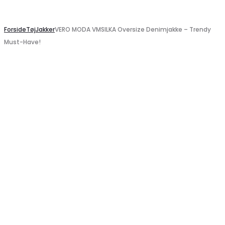
Search
Forside
Tøj
Jakker
VERO MODA VMSILKA Oversize Denimjakke – Trendy
Must-Have!