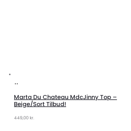
Køb
hos
Marta Du Chateau MdcJinny Top –
Klædeskabet.dk
Beige/Sort Tilbud!
449,00
kr.