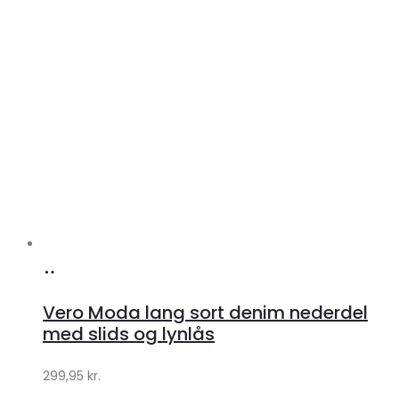
Køb
hos
Vero Moda lang sort denim nederdel
Klædeskabet.dk
med slids og lynlås
299,95
kr.