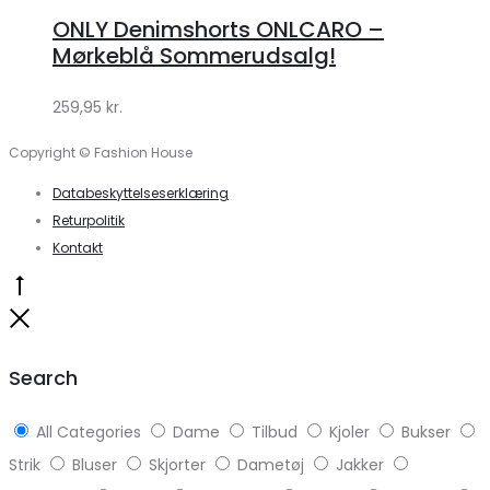
hos
ONLY Denimshorts ONLCARO –
Klædeskabet.dk
Mørkeblå Sommerudsalg!
259,95
kr.
Copyright © Fashion House
Databeskyttelseserklæring
Returpolitik
Kontakt
Go
to
Close
top
Search
All Categories
Dame
Tilbud
Kjoler
Bukser
Strik
Bluser
Skjorter
Dametøj
Jakker