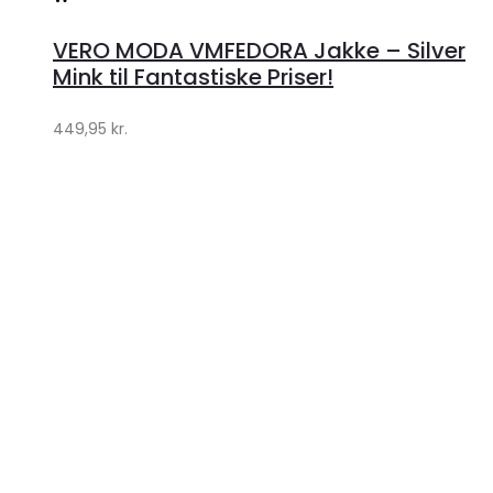
hos
VERO MODA VMFEDORA Jakke – Silver
Klædeskabet.dk
Mink til Fantastiske Priser!
449,95
kr.