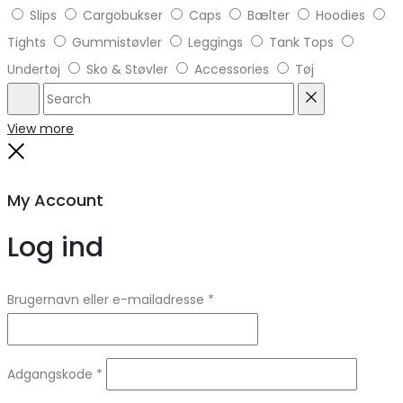
Slips
Cargobukser
Caps
Bælter
Hoodies
Tights
Gummistøvler
Leggings
Tank Tops
Undertøj
Sko & Støvler
Accessories
Tøj
Search
Reset
View more
Close
My Account
Log ind
Brugernavn eller e-mailadresse
*
Adgangskode
*