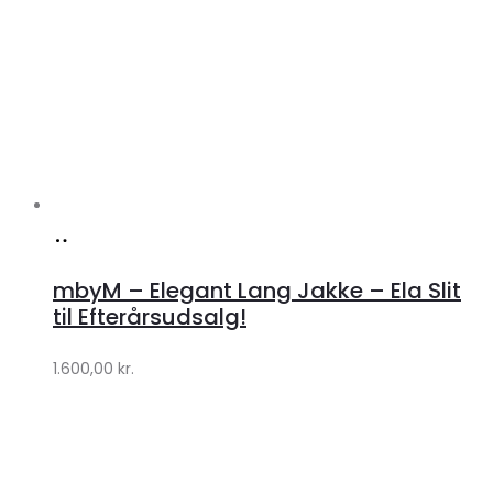
Køb
hos
mbyM – Elegant Lang Jakke – Ela Slit
Lykke
til Efterårsudsalg!
by
1.600,00
kr.
Lykke