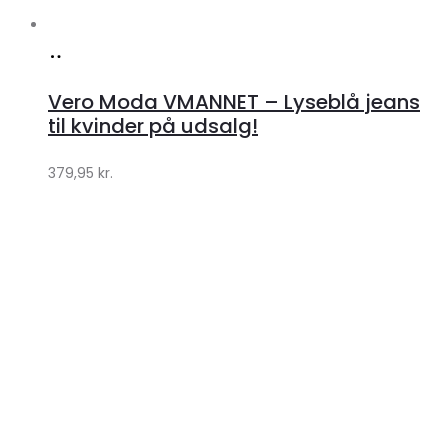
Køb
hos
Vero Moda VMANNET – Lyseblå jeans
Klædeskabet.dk
til kvinder på udsalg!
379,95
kr.