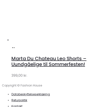
Køb
hos
Marta Du Chateau Leo Shorts –
Klædeskabet.dk
Uundgåelige til Sommerfesten!
399,00
kr.
Copyright © Fashion House
Databeskyttelseserklæring
Returpolitik
Kontakt