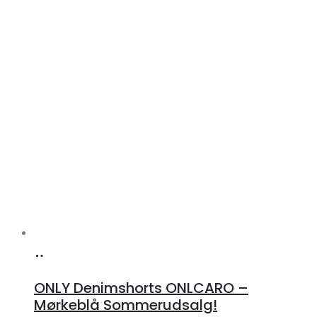
Køb
hos
ONLY Denimshorts ONLCARO –
Klædeskabet.dk
Mørkeblå Sommerudsalg!