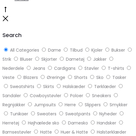
Go
to
Close
top
Search
All Categories
Dame
Tilbud
Kjoler
Bukser
Strik
Bluser
Skjorter
Dametøj
Jakker
Nederdele
Jeans
Cardigans
Støvler
T-shirts
Veste
Blazers
Øreringe
Shorts
Sko
Tasker
Sweatshirts
Skirts
Halskæder
Tørklæder
Sandaler
Cowboystøvler
Poloer
Sneakers
Regnjakker
Jumpsuits
Herre
Slippers
Smykker
Tunikaer
Sweaters
Sweatpants
Nyheder
Herretøj
Højhælede sko
Damesko
Handsker
Bamsestøvler
Hatte
Huer & Hatte
Halstørklæder