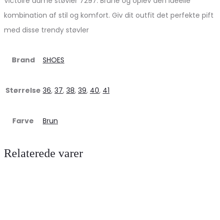
Victoire dame støvler 7297. Brune og oplev den ideelle
kombination af stil og komfort. Giv dit outfit det perfekte pift
med disse trendy støvler
Brand
SHOES
Størrelse
36
,
37
,
38
,
39
,
40
,
41
Farve
Brun
Relaterede varer