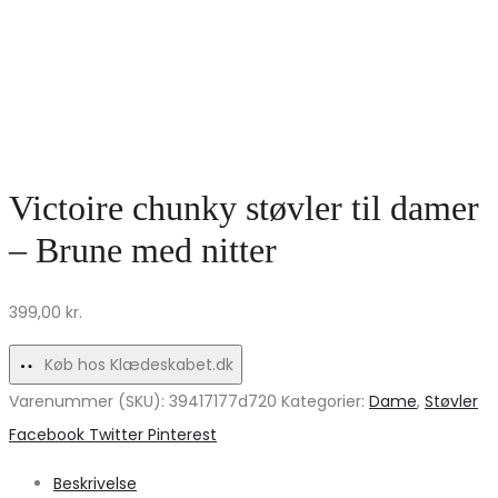
Victoire chunky støvler til damer
– Brune med nitter
399,00
kr.
Køb hos Klædeskabet.dk
Varenummer (SKU):
39417177d720
Kategorier:
Dame
,
Støvler
Share
Facebook
Twitter
Pinterest
Beskrivelse