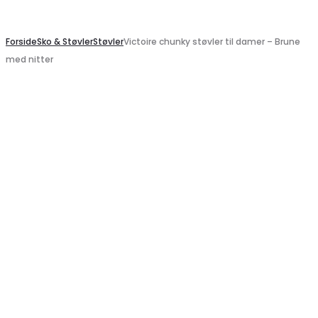
Search
Forside
Sko & Støvler
Støvler
Victoire chunky støvler til damer – Brune
med nitter