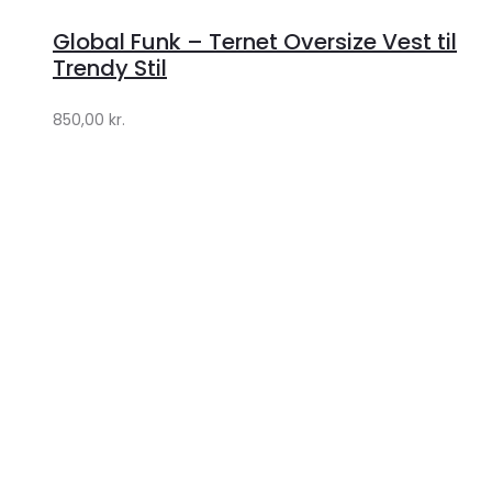
hos
Global Funk – Ternet Oversize Vest til
Lykke
Trendy Stil
by
850,00
kr.
Lykke