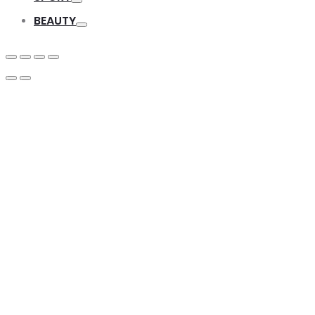
Toggle
BEAUTY
Toggle