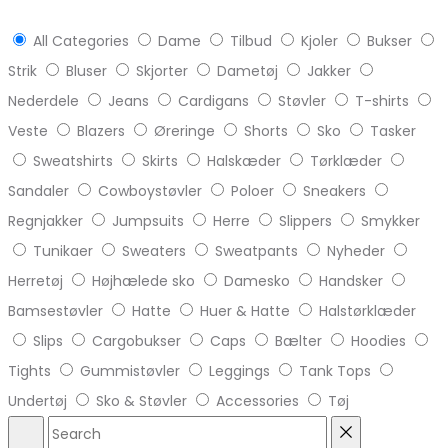
All Categories
Dame
Tilbud
Kjoler
Bukser
Strik
Bluser
Skjorter
Dametøj
Jakker
Nederdele
Jeans
Cardigans
Støvler
T-shirts
Veste
Blazers
Øreringe
Shorts
Sko
Tasker
Sweatshirts
Skirts
Halskæder
Tørklæder
Sandaler
Cowboystøvler
Poloer
Sneakers
Regnjakker
Jumpsuits
Herre
Slippers
Smykker
Tunikaer
Sweaters
Sweatpants
Nyheder
Herretøj
Højhælede sko
Damesko
Handsker
Bamsestøvler
Hatte
Huer & Hatte
Halstørklæder
Slips
Cargobukser
Caps
Bælter
Hoodies
Tights
Gummistøvler
Leggings
Tank Tops
Undertøj
Sko & Støvler
Accessories
Tøj