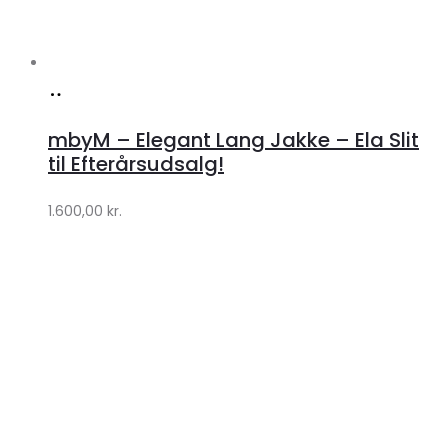
Køb
hos
mbyM – Elegant Lang Jakke – Ela Slit
Lykke
til Efterårsudsalg!
by
1.600,00
kr.
Lykke