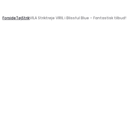
Search
Forside
Tøj
Strik
VILA Striktrøje VIRIL i Blissful Blue – Fantastisk tilbud!