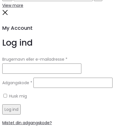
Search
Reset
View more
Close
My Account
Log ind
Brugernavn eller e-mailadresse
*
Adgangskode
*
Husk mig
Log ind
Mistet din adgangskode?