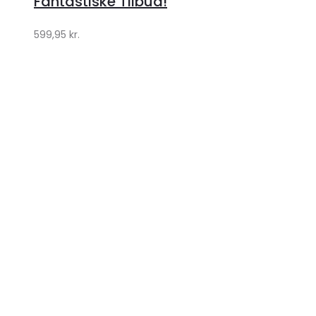
Fantastiske Tilbud!
599,95
kr.