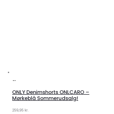
Køb
hos
ONLY Denimshorts ONLCARO –
Klædeskabet.dk
Mørkeblå Sommerudsalg!
259,95
kr.