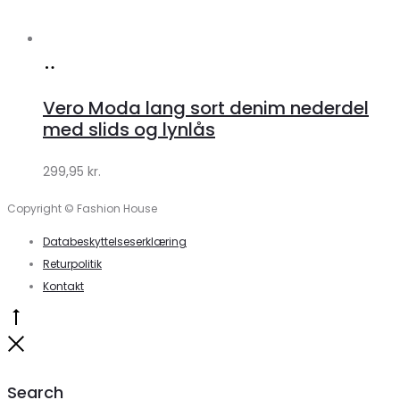
Køb
hos
Vero Moda lang sort denim nederdel
Klædeskabet.dk
med slids og lynlås
299,95
kr.
Copyright © Fashion House
Databeskyttelseserklæring
Returpolitik
Kontakt
Go
to
Close
top
Search