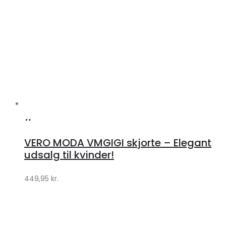
Køb
hos
VERO MODA VMGIGI skjorte – Elegant
Klædeskabet.dk
udsalg til kvinder!
449,95
kr.