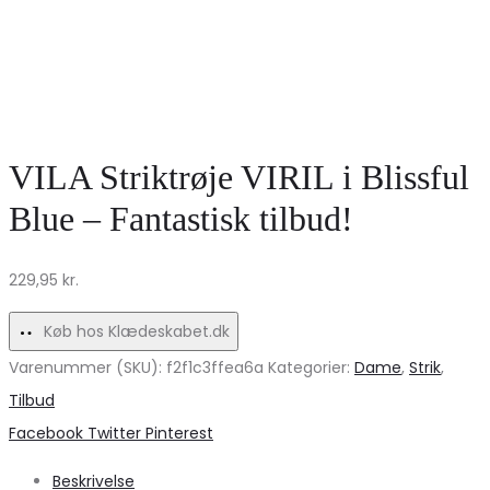
VILA Striktrøje VIRIL i Blissful
Blue – Fantastisk tilbud!
229,95
kr.
Køb hos Klædeskabet.dk
Varenummer (SKU):
f2f1c3ffea6a
Kategorier:
Dame
,
Strik
,
Tilbud
Share
Facebook
Twitter
Pinterest
Beskrivelse