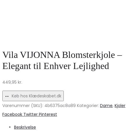
Vila VIJONNA Blomsterkjole –
Elegant til Enhver Lejlighed
449,95
kr.
Køb hos Klædeskabet.dk
Varenummer (SKU):
4b6375ac8a89
Kategorier:
Dame
,
Kjoler
Share
Facebook
Twitter
Pinterest
Beskrivelse