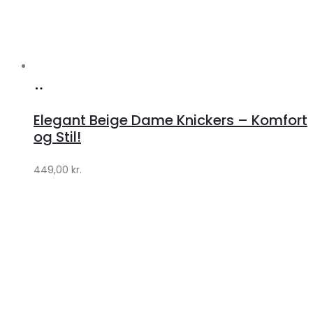
Køb
hos
Elegant Beige Dame Knickers – Komfort
Klædeskabet.dk
og Stil!
449,00
kr.