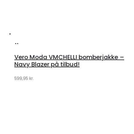
Køb
hos
Vero Moda VMCHELLI bomberjakke –
Klædeskabet.dk
Navy Blazer på tilbud!
599,95
kr.