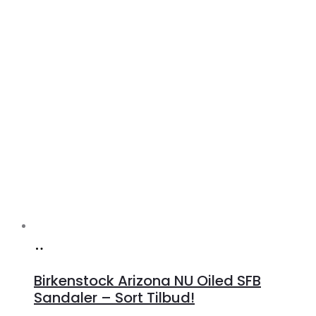
Køb
hos
Birkenstock Arizona NU Oiled SFB
Lykke
Sandaler – Sort Tilbud!
by