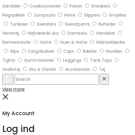
Sandaler
Cowboystøvler
Poloer
Sneakers
Regnjakker
Jumpsuits
Herre
Slippers
Smykker
Tunikaer
Sweaters
Sweatpants
Nyheder
Herretøj
Højhælede sko
Damesko
Handsker
Bamsestøvler
Hatte
Huer & Hatte
Halstørklæder
Slips
Cargobukser
Caps
Bælter
Hoodies
Tights
Gummistøvler
Leggings
Tank Tops
Undertøj
Sko & Støvler
Accessories
Tøj
Search
Reset
View more
Close
My Account
Log ind