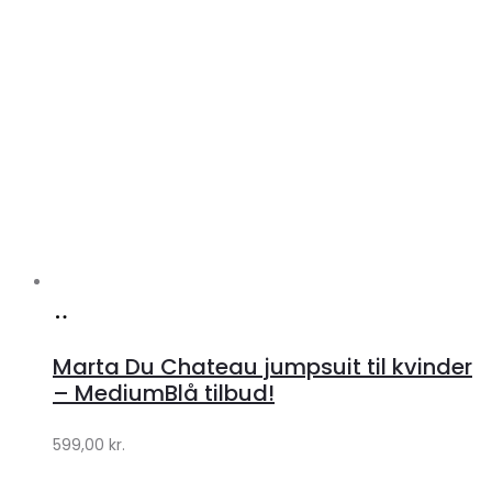
Køb
hos
Marta Du Chateau jumpsuit til kvinder
Klædeskabet.dk
– MediumBlå tilbud!
599,00
kr.