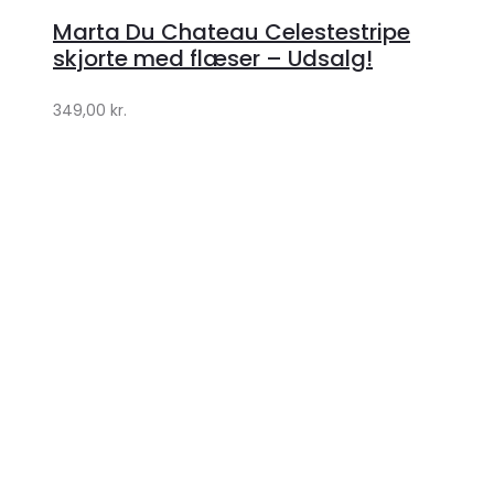
hos
Marta Du Chateau Celestestripe
Klædeskabet.dk
skjorte med flæser – Udsalg!
349,00
kr.