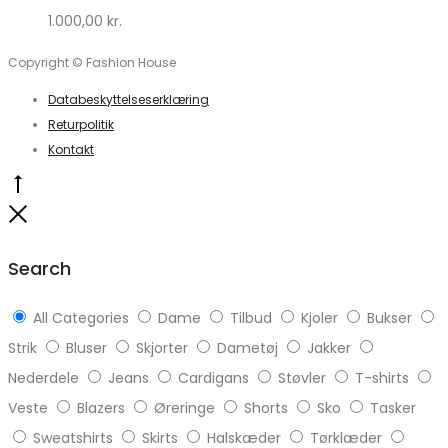
1.000,00
kr.
Lykke
Copyright © Fashion House
Databeskyttelseserklæring
Returpolitik
Kontakt
Go
to
Close
top
Search
All Categories
Dame
Tilbud
Kjoler
Bukser
Strik
Bluser
Skjorter
Dametøj
Jakker
Nederdele
Jeans
Cardigans
Støvler
T-shirts
Veste
Blazers
Øreringe
Shorts
Sko
Tasker
Sweatshirts
Skirts
Halskæder
Tørklæder