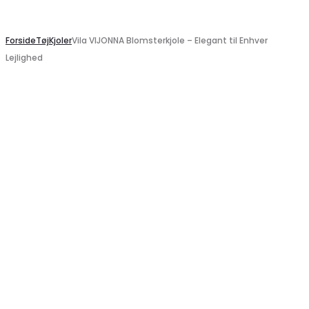
Search
Forside
Tøj
Kjoler
Vila VIJONNA Blomsterkjole – Elegant til Enhver
Lejlighed