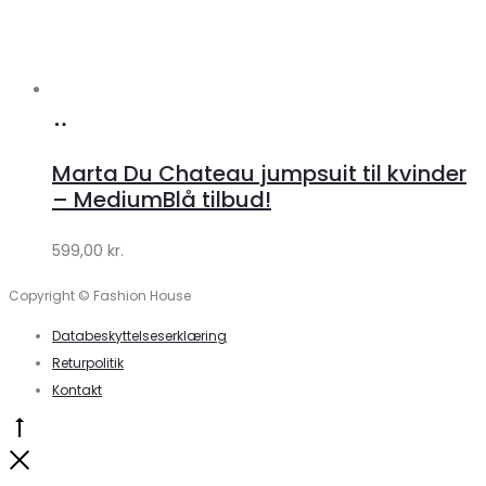
Køb
hos
Marta Du Chateau jumpsuit til kvinder
Klædeskabet.dk
– MediumBlå tilbud!
599,00
kr.
Copyright © Fashion House
Databeskyttelseserklæring
Returpolitik
Kontakt
Go
to
Close