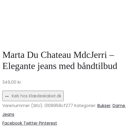
Marta Du Chateau MdcJerri –
Elegante jeans med båndtilbud
349,00
kr.
Køb hos Klædeskabet.dk
Varenummer (SKU):
0108958cf277
Kategorier:
Bukser
,
Dame
,
Jeans
Share
Facebook
Twitter
Pinterest