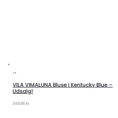
Køb
hos
VILA VIMALUNA Bluse i Kentucky Blue –
Klædeskabet.dk
Udsalg!
349,95
kr.