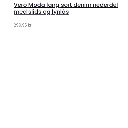
Vero Moda lang sort denim nederdel
Klædeskabet.dk
med slids og lynlås
299,95
kr.