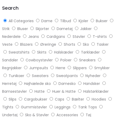
top
Search
All Categories
Dame
Tilbud
Kjoler
Bukser
Strik
Bluser
Skjorter
Dametøj
Jakker
Nederdele
Jeans
Cardigans
Støvler
T-shirts
Veste
Blazers
Øreringe
Shorts
Sko
Tasker
Sweatshirts
Skirts
Halskæder
Tørklæder
Sandaler
Cowboystøvler
Poloer
Sneakers
Regnjakker
Jumpsuits
Herre
Slippers
Smykker
Tunikaer
Sweaters
Sweatpants
Nyheder
Herretøj
Højhælede sko
Damesko
Handsker
Bamsestøvler
Hatte
Huer & Hatte
Halstørklæder
Slips
Cargobukser
Caps
Bælter
Hoodies
Tights
Gummistøvler
Leggings
Tank Tops
Undertøj
Sko & Støvler
Accessories
Tøj