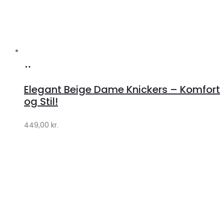
Køb
hos
Elegant Beige Dame Knickers – Komfort
Klædeskabet.dk
og Stil!
449,00
kr.