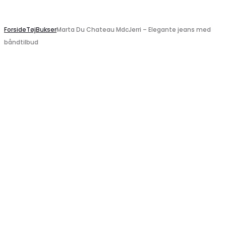
Search
Forside
Tøj
Bukser
Marta Du Chateau MdcJerri – Elegante jeans med
båndtilbud