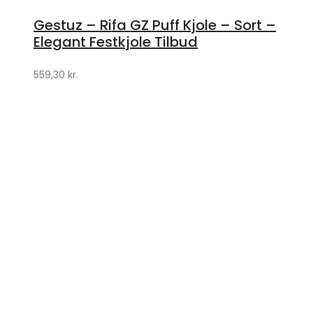
hos
Gestuz – Rifa GZ Puff Kjole – Sort –
Lykke
Elegant Festkjole Tilbud
by
559,30
kr.
Lykke