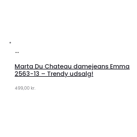
Køb
hos
Marta Du Chateau damejeans Emma
Klædeskabet.dk
2563-13 – Trendy udsalg!
499,00
kr.