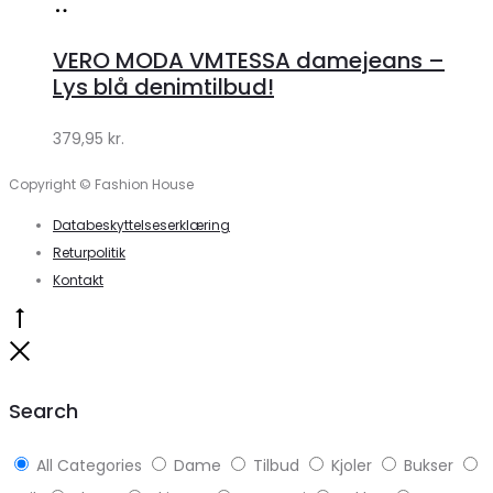
Køb
hos
VERO MODA VMTESSA damejeans –
Klædeskabet.dk
Lys blå denimtilbud!
379,95
kr.
Copyright © Fashion House
Databeskyttelseserklæring
Returpolitik
Kontakt
Go
to
Close
top
Search
All Categories
Dame
Tilbud
Kjoler
Bukser