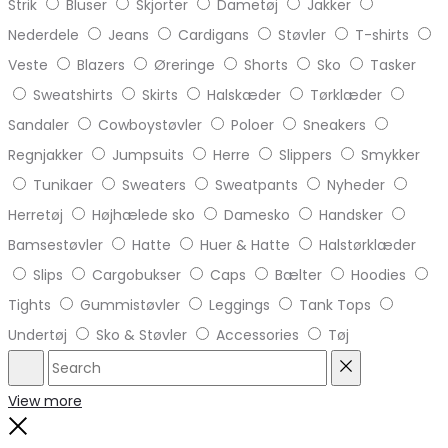
Strik
Bluser
Skjorter
Dametøj
Jakker
Nederdele
Jeans
Cardigans
Støvler
T-shirts
Veste
Blazers
Øreringe
Shorts
Sko
Tasker
Sweatshirts
Skirts
Halskæder
Tørklæder
Sandaler
Cowboystøvler
Poloer
Sneakers
Regnjakker
Jumpsuits
Herre
Slippers
Smykker
Tunikaer
Sweaters
Sweatpants
Nyheder
Herretøj
Højhælede sko
Damesko
Handsker
Bamsestøvler
Hatte
Huer & Hatte
Halstørklæder
Slips
Cargobukser
Caps
Bælter
Hoodies
Tights
Gummistøvler
Leggings
Tank Tops
Undertøj
Sko & Støvler
Accessories
Tøj
Search
Reset
View more
Close