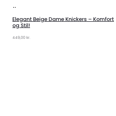
Køb
hos
Elegant Beige Dame Knickers – Komfort
Klædeskabet.dk
og Stil!
449,00
kr.