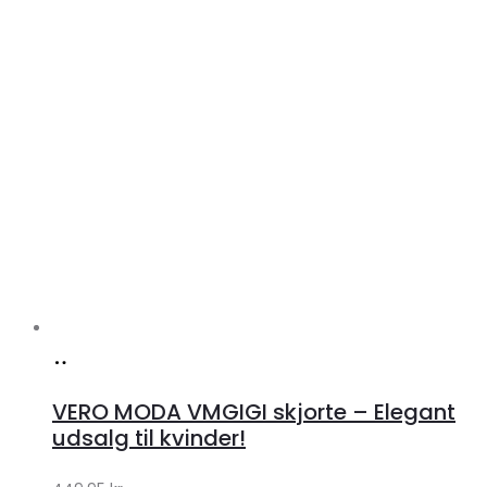
Køb
hos
VERO MODA VMGIGI skjorte – Elegant
Klædeskabet.dk
udsalg til kvinder!