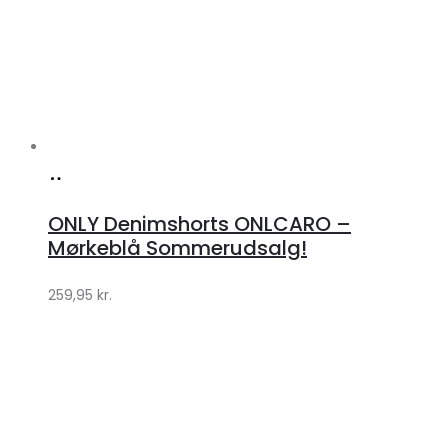
Køb
hos
ONLY Denimshorts ONLCARO –
Klædeskabet.dk
Mørkeblå Sommerudsalg!
259,95
kr.