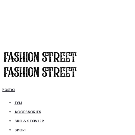
Fasha
TØJ
ACCESSORIES
SKO & STØVLER
SPORT