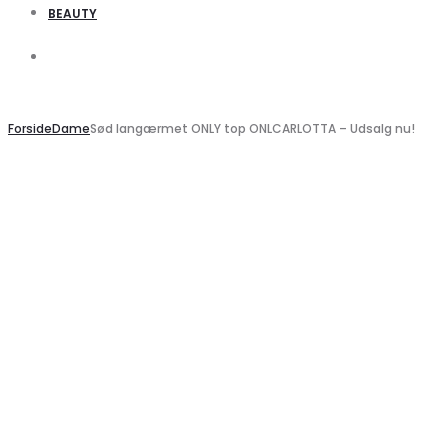
BEAUTY
Search
Search
Forside
Dame
Sød langærmet ONLY top ONLCARLOTTA – Udsalg nu!