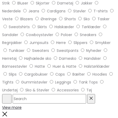
Strik
Bluser
Skjorter
Dametøj
Jakker
Nederdele
Jeans
Cardigans
Støvler
T-shirts
Veste
Blazers
Øreringe
Shorts
Sko
Tasker
Sweatshirts
Skirts
Halskæder
Tørklæder
Sandaler
Cowboystøvler
Poloer
Sneakers
Regnjakker
Jumpsuits
Herre
Slippers
Smykker
Tunikaer
Sweaters
Sweatpants
Nyheder
Herretøj
Højhælede sko
Damesko
Handsker
Bamsestøvler
Hatte
Huer & Hatte
Halstørklæder
Slips
Cargobukser
Caps
Bælter
Hoodies
Tights
Gummistøvler
Leggings
Tank Tops
Undertøj
Sko & Støvler
Accessories
Tøj
Search
Reset
View more
Close