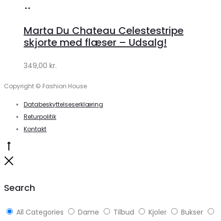
Køb
hos
Marta Du Chateau Celestestripe
Klædeskabet.dk
skjorte med flæser – Udsalg!
349,00
kr.
Copyright © Fashion House
Databeskyttelseserklæring
Returpolitik
Kontakt
Go
to
Close
top
Search
All Categories
Dame
Tilbud
Kjoler
Bukser