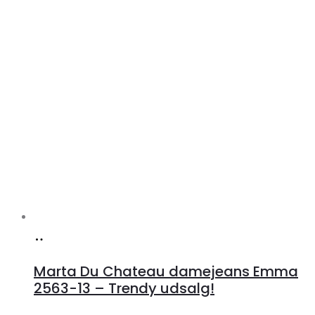
Køb
hos
Marta Du Chateau damejeans Emma
Klædeskabet.dk
2563-13 – Trendy udsalg!