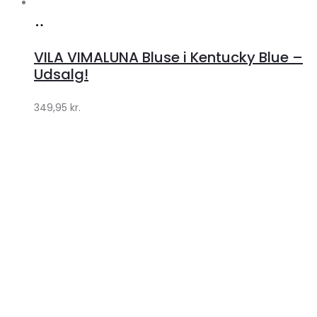
Køb
hos
VILA VIMALUNA Bluse i Kentucky Blue –
Klædeskabet.dk
Udsalg!
349,95
kr.