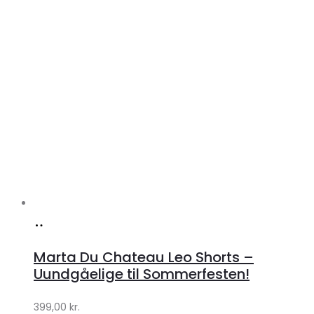
Køb
hos
Marta Du Chateau Leo Shorts –
Klædeskabet.dk
Uundgåelige til Sommerfesten!
399,00
kr.